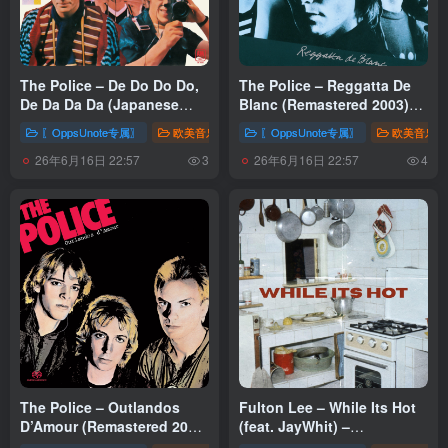
The Police – De Do Do Do,
The Police – Reggatta De
De Da Da Da (Japanese
Blanc (Remastered 2003)
Version) –
(00600753731741)【24bit／
〖OppsUnote专属〗
欧美音乐
〖OppsUnote专属〗
欧美音乐
Single(00602475006466)
44.1kHz】土耳其区
26年6月16日 22:57
26年6月16日 22:57
【16bit／44.1kHz】土耳其区
3
4
The Police – Outlandos
Fulton Lee – While Its Hot
D’Amour (Remastered 2003)
(feat. JayWhit) –
(00600753731710)【24bit／
Single(821311540296)