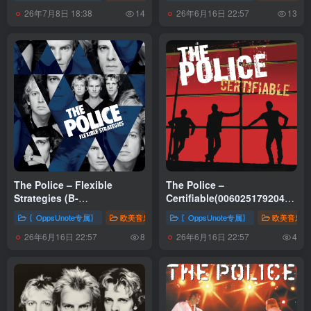
(8806384555745)【16bit／
【16bit／44.1kHz】土耳其区
26年7月8日 18:38
26年6月16日 22:57
44.1kHz】日本区
14
13
The Police – Flexible
The Police –
Strategies (B-
Certifiable(00602517920408)
Sides)Ⓔ(00602577025228)
【16bit／44.1kHz】土耳其区
〖OppsUnote专属〗
欧美音乐
〖OppsUnote专属〗
欧美音乐
【16bit／44.1kHz】土耳其区
26年6月16日 22:57
26年6月16日 22:57
8
4