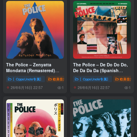
The Police – Zenyatta
The Police – De Do Do Do,
Mondatta (Remastered)
De Da Da Da (Spanish
(00600753731727)【24bit／
Version) –
〖OppsUnote专属〗
欧美音乐
〖OppsUnote专属〗
欧美音乐
44.1kHz】土耳其区
Single(00602475005803)
26年6月16日 22:57
26年6月16日 22:57
【16bit／44.1kHz】土耳其区
1
1