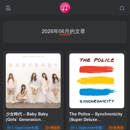
2026年06月的文章
少女時代 – Baby Baby
The Police – Synchronicity
(Girls’ Generation
(Super Deluxe
Repackaged)
Edition)Ⓔ(00602455822307)
〖OppsUnote专属〗
韩国音乐
〖OppsUnote专属〗
欧美音乐