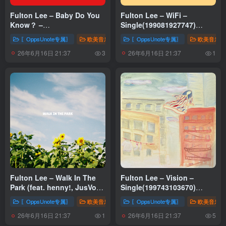
Fulton Lee – Baby Do You
Fulton Lee – WiFi –
Know？ –
Single(199081927747)
Single(821526045104)
【16bit／44.1kHz】土耳其区
〖OppsUnote专属〗
欧美音乐
〖OppsUnote专属〗
欧美音乐
【16bit／48.0kHz】土耳其区
26年6月16日 21:37
26年6月16日 21:37
3
1
Fulton Lee – Walk In The
Fulton Lee – Vision –
Park (feat. henny!, JusVon
Single(199743103670)
& Louis Smith) –
【16bit／48.0kHz】土耳其区
〖OppsUnote专属〗
欧美音乐
〖OppsUnote专属〗
欧美音乐
Single(199746087724)
26年6月16日 21:37
26年6月16日 21:37
【16bit／48.0kHz】土耳其区
1
5