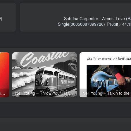
2)
Sabrina Carpenter - Almost Love (
Single(00050087399726)【16bit／
Neil Young – Tonight’s the Night (50th Anniversary)(093624835097)【24bit／192.0kHz】土耳其区
Neil Young – Throw Your Hatred Down (Live) – Single(054391239273)【24bit／96.0kHz】土耳其区