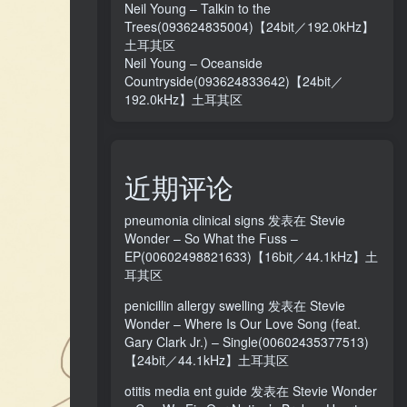
Neil Young – Talkin to the
Trees(093624835004)【24bit／192.0kHz】
土耳其区
Neil Young – Oceanside
Countryside(093624833642)【24bit／
192.0kHz】土耳其区
近期评论
pneumonia clinical signs
发表在
Stevie
Wonder – So What the Fuss –
EP(00602498821633)【16bit／44.1kHz】土
耳其区
penicillin allergy swelling
发表在
Stevie
Wonder – Where Is Our Love Song (feat.
Gary Clark Jr.) – Single(00602435377513)
【24bit／44.1kHz】土耳其区
otitis media ent guide
发表在
Stevie Wonder