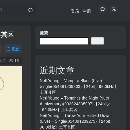
登录
注册
土耳其区
搜索
搜索
私信
2
16
近期文章
Neil Young – Vampire Blues (Live) –
Single(054391239303)【24bit／96.0kHz】
土耳其区
Neil Young – Tonight’s the Night (50th
Anniversary)(093624835097)【24bit／
192.0kHz】土耳其区
Neil Young – Throw Your Hatred Down
(Live) – Single(054391239273)【24bit／
96.0kHz】土耳其区