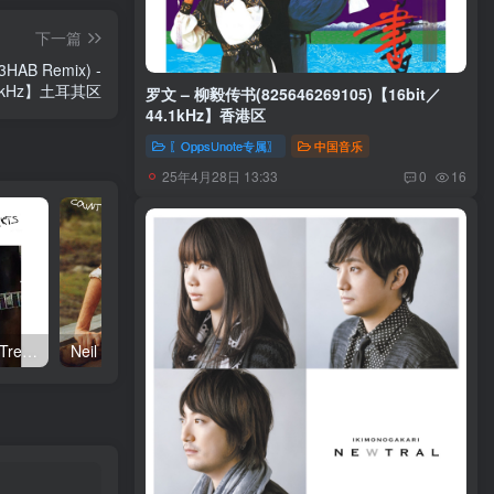
下一篇
R3HAB Remix) -
44.1kHz】土耳其区
罗文 – 柳毅传书(825646269105)【16bit／
44.1kHz】香港区
〖OppsUnote专属〗
中国音乐
25年4月28日 13:33
0
16
Neil Young – Talkin to the Trees(093624835004)【24bit／192.0kHz】土耳其区
Neil Young – Oceanside Countryside(093624833642)【24bit／192.0kHz】土耳其区