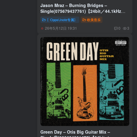
Jason Mraz – Burning Bridges –
Single(075679437761)【24bit／44.1kHz】
土耳其区
〖OppsUnote专属〗
欧美音乐
26年5月12日 19:31
0
3
Green Day – Otis Big Guitar Mix –