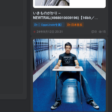
いきものがかり –
NEWTRAL(4988010039196)【16bit／
44.1kHz】日本区
〖OppsUnote专属〗
日本音乐
24年9月12日 20:31
0
15