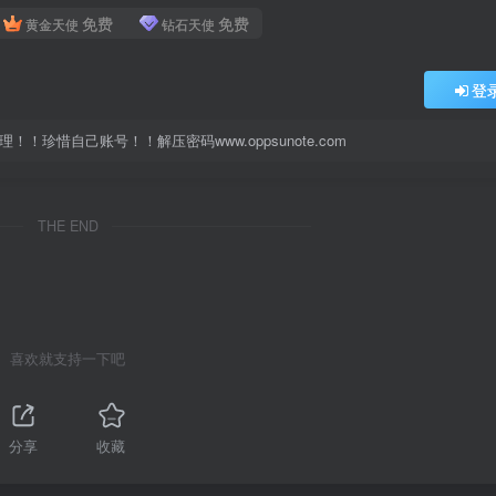
免费
免费
黄金天使
钻石天使
登
珍惜自己账号！！解压密码www.oppsunote.com
THE END
喜欢就支持一下吧
分享
收藏