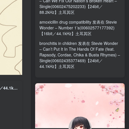
– Can We Fix Our Nation’s Broken Heart –
Single(00602475202233)【24bit／
88.2kHz】土耳其区
amoxicillin drug compatibility
发表在
Stevie
Wonder – Number 1’s(00602577177392)
【16bit／44.1kHz】土耳其区
bronchitis in children
发表在
Stevie Wonder
– Can’t Put It In The Hands Of Fate (feat.
Rapsody, Cordae, Chika & Busta Rhymes) –
Single(00602435377469)【24bit／
44.1kHz】土耳其区
Sabrina Carpenter – Almost Love – Single(00050087403942)【24bit／44.1kHz】土耳其区