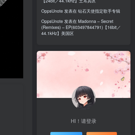
【24bit／44.1kHz】土耳其区
OppsUnote
发表在
钻石天使指定歌手专辑
OppsUnote
发表在
Madonna – Secret
(Remixes) – EP(603497844791)【16bit／
44.1kHz】美国区
HI！请登录