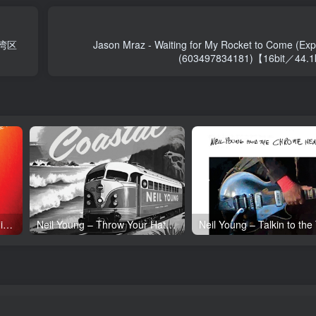
】台湾区
Jason Mraz - Waiting for My Rocket to Come (Exp
(603497834181)【16bit／4
Neil Young – Tonight’s the Night (50th Anniversary)(093624835097)【24bit／192.0kHz】土耳其区
Neil Young – Throw Your Hatred Down (Live) – Single(054391239273)【24bit／96.0kHz】土耳其区