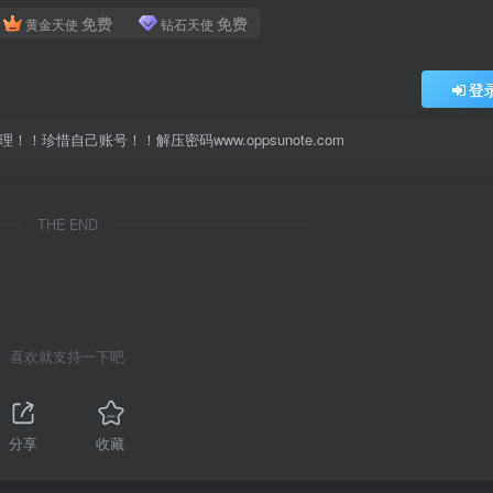
免费
免费
黄金天使
钻石天使
登
珍惜自己账号！！解压密码www.oppsunote.com
THE END
喜欢就支持一下吧
分享
收藏