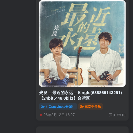
光良 – 最近的永远 – Single(638865143251)
【24bit／48.0kHz】台湾区
〖OppsUnote专属〗
东南亚音乐
26年2月12日 16:27
0
10