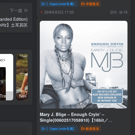
台湾区
〖OppsUnote专属〗
中国音乐
下一篇
25年6月5日 17:33
0
16
anded Edition)
4.1kHz】土耳其区
Neil Young – Talkin to the Trees(093624835004)【24bit／192.0kHz】土耳其区
Neil Young – Oceanside Countryside(093624833642)【24bit／192.0kHz】土耳其区
Mary J. Blige – Enough Cryin’ –
Single(00602517058910)【16bit／
44.1kHz】土耳其区
〖OppsUnote专属〗
欧美音乐