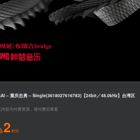
AI – 重庆忠勇 – Single(3618027616783)【24bit／48.0kHz】台湾区
此内容为付费资源，请付费后查看
2
积分