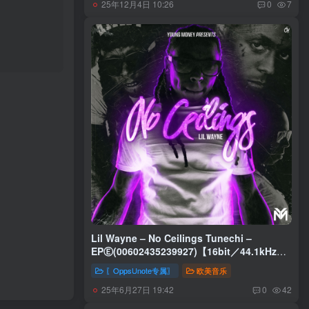
25年12月4日 10:26
0
7
Lil Wayne – No Ceilings Tunechi –
EPⒺ(00602435239927)【16bit／44.1kHz】
土耳其区
〖OppsUnote专属〗
欧美音乐
25年6月27日 19:42
0
42