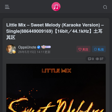
Little Mix – Sweet Melody (Karaoke Version) –
Single(886449009169)【16bit／44.1kHz】土耳
其区
OppsUnote
关注
私信
26年5月15日 14:11更新
0
37