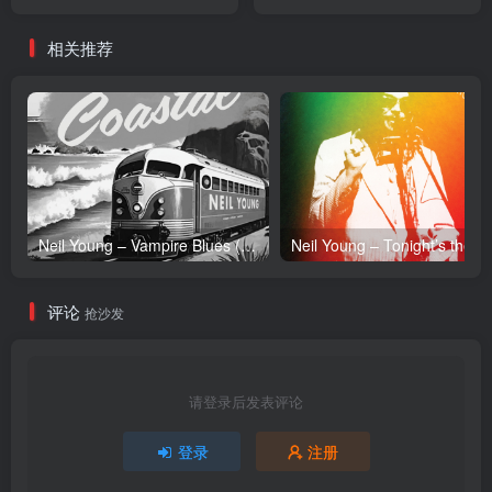
SingleⒺ(886449716098)
They’ve
【16bit／44.1kHz】土耳其
Vanished(194606000264)
相关推荐
区
【16bit／44.1kHz】美国区
Neil Young – Vampire Blues (Live) – Single(054391239303)【24bit／96.0kHz】土耳其区
Neil Y
评论
抢沙发
请登录后发表评论
登录
注册