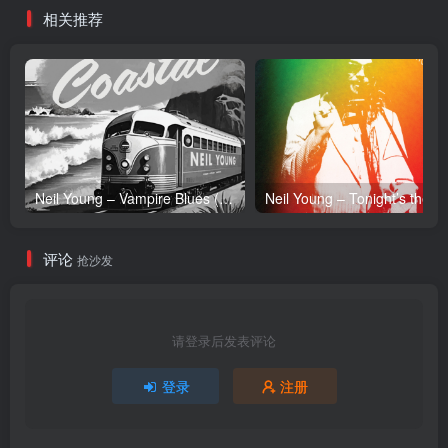
相关推荐
【24bit／44.1kHz】土耳其
区
区
Neil Young – Vampire Blues (Live) – Single(054391239303)【24bit／96.0kHz】土耳其区
Neil Y
评论
抢沙发
请登录后发表评论
登录
注册