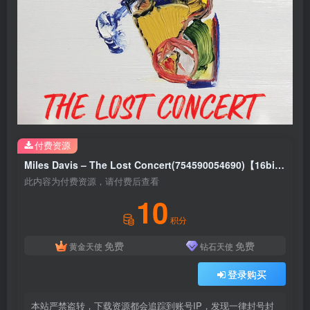
付费资源
Miles Davis – The Lost Concert(754590054690)【16bit／44.1kHz】土耳其区
此内容为付费资源，请付费后查看
10
积分
免费
免费
黄金天使
钻石天使
登录购买
本站严禁盗转，下载资源都会追踪到账号IP，发现一律封号封