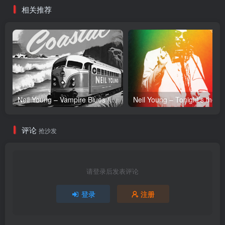
相关推荐
96.0kHz】土耳其区
Neil Young – Vampire Blues (Live) – Single(054391239303)【24bit／96.0kHz】土耳其区
Neil Y
评论
抢沙发
请登录后发表评论
登录
注册