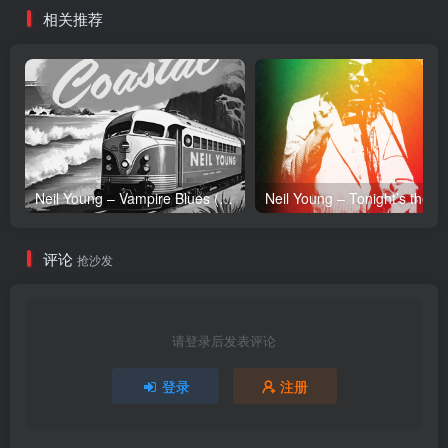
相关推荐
Neil Young – Vampire Blues (Live) – Single(054391239303)【24bit／96.0kHz】土耳其区
Neil Y
评论
抢沙发
请登录后发表评论
登录
注册