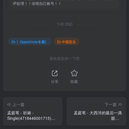
IP处理！！珍惜自己账号！！
THE END
〖OppsUnote专属〗
中国音乐
喜欢就支持一下吧
分享
收藏
上一篇
下一篇
孟庭苇 - 祈祷 -
孟庭苇 - 大西洋的最后一滴
Single(4718446001715)
眼泪 -
【24bit／48.0kHz】台湾区
Single(3617055191569)
【16bit／44.1kHz】台湾区