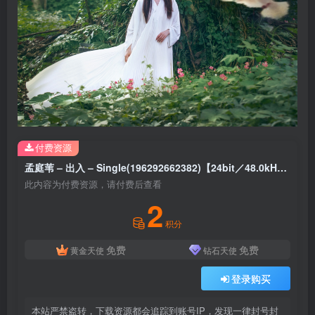
付费资源
孟庭苇 – 出入 – Single(196292662382)【24bit／48.0kHz】台湾区
此内容为付费资源，请付费后查看
2
积分
免费
免费
黄金天使
钻石天使
登录购买
本站严禁盗转，下载资源都会追踪到账号IP，发现一律封号封