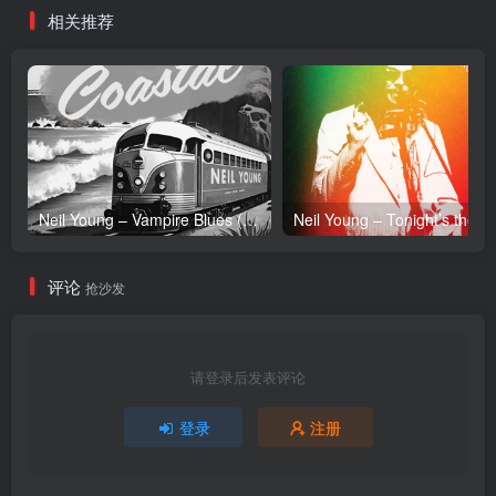
相关推荐
Neil Young – Vampire Blues (Live) – Single(054391239303)【24bit／96.0kHz】土耳其区
Neil Y
评论
抢沙发
请登录后发表评论
登录
注册