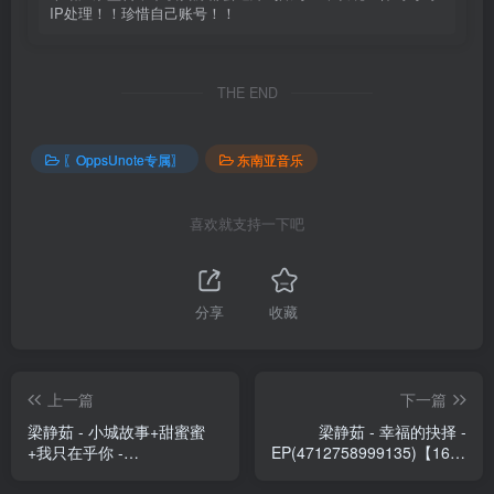
IP处理！！珍惜自己账号！！
THE END
〖OppsUnote专属〗
东南亚音乐
喜欢就支持一下吧
分享
收藏
上一篇
下一篇
梁静茹 - 小城故事+甜蜜蜜
梁静茹 - 幸福的抉择 -
+我只在乎你 -
EP(4712758999135)【16bit
Single(6941642049870)
／44.1kHz】台湾区
【16bit／44.1kHz】台湾区