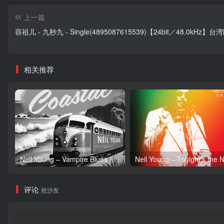
上一篇
容祖儿 - 九秒九 - Single(4895087615539)【24bit／48.0kHz】台
相关推荐
Neil Young – Vampire Blues (Live) – Single(054391239303)【24bit／96.0kHz】土耳其区
评论
抢沙发