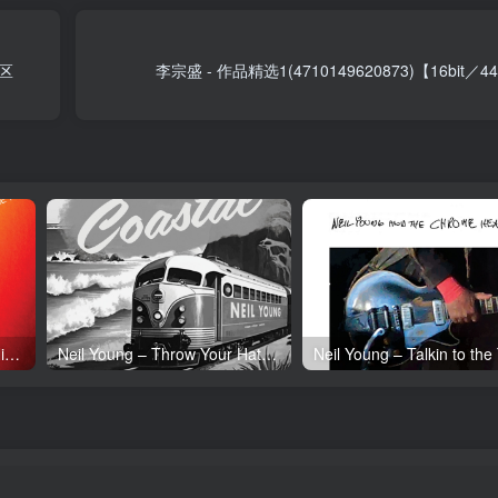
湾区
李宗盛 - 作品精选1(4710149620873)【16bit／
Neil Young – Tonight’s the Night (50th Anniversary)(093624835097)【24bit／192.0kHz】土耳其区
Neil Young – Throw Your Hatred Down (Live) – Single(054391239273)【24bit／96.0kHz】土耳其区