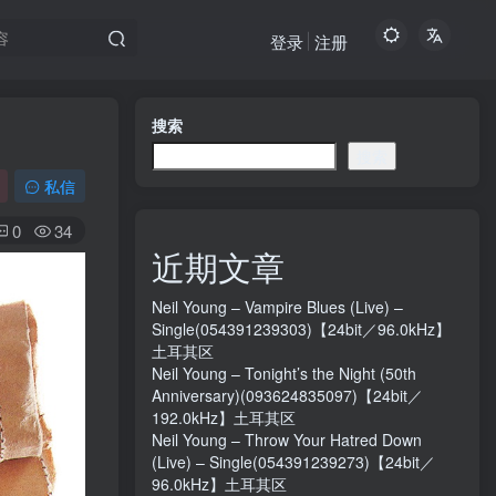
登录
注册
搜索
搜索
私信
0
34
近期文章
Neil Young – Vampire Blues (Live) –
Single(054391239303)【24bit／96.0kHz】
土耳其区
Neil Young – Tonight’s the Night (50th
Anniversary)(093624835097)【24bit／
192.0kHz】土耳其区
Neil Young – Throw Your Hatred Down
(Live) – Single(054391239273)【24bit／
96.0kHz】土耳其区