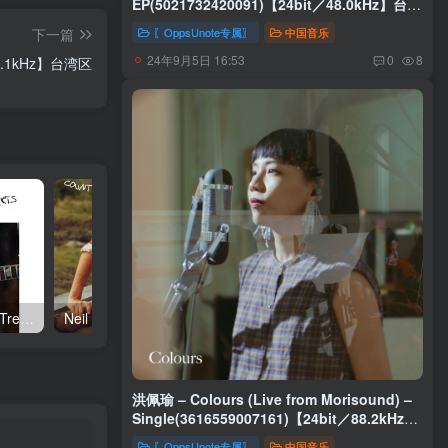
EP(5021732420091)【24bit／48.0kHz】台湾
区
〖OppsUnote专属〗
中国音乐
下一篇
24年9月5日 16:53
0
8
44.1kHz】台湾区
Neil Young – Talkin to the Trees(093624835004)【24bit／192.0kHz】土耳其区
Neil Young – Oceanside Countryside(093624833642)【24bit／192.0kHz】土耳其区
洪佩瑜 – Colours (Live from Morisound) –
Single(3616559007161)【24bit／88.2kHz】
台湾区
〖OppsUnote专属〗
中国音乐