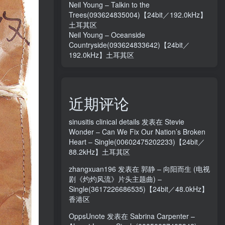
Neil Young – Talkin to the
Trees(093624835004)【24bit／192.0kHz】
土耳其区
Neil Young – Oceanside
Countryside(093624833642)【24bit／
192.0kHz】土耳其区
近期评论
sinusitis clinical details
发表在
Stevie
Wonder – Can We Fix Our Nation’s Broken
Heart – Single(00602475202233)【24bit／
88.2kHz】土耳其区
zhangxuan196
发表在
郭静 – 向阳而生 (电视
剧《灼灼风流》片头主题曲) –
Single(3617226686535)【24bit／48.0kHz】
香港区
OppsUnote
发表在
Sabrina Carpenter –