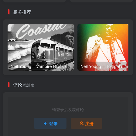
【16bit／44.1kHz】日本区
【24bit／44.1kHz】日本区
相关推荐
Neil Young – Vampire Blues (Live) – Single(054391239303)【24bit／96.0kHz】土耳其区
Neil Y
评论
抢沙发
请登录后发表评论
登录
注册