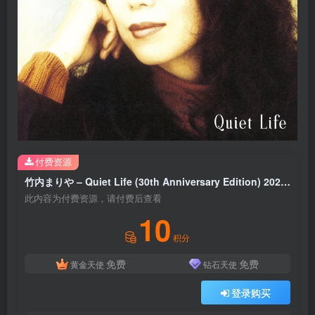
付费资源
竹内まりや – Quiet Life (30th Anniversary Edition) 2022 Remaster(5054197312380)【24bit／48.0kHz】日本区
此内容为付费资源，请付费后查看
10
积分
免费
免费
黄金天使
钻石天使
登录购买