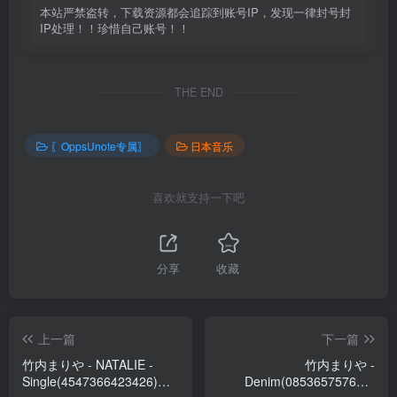
本站严禁盗转，下载资源都会追踪到账号IP，发现一律封号封
IP处理！！珍惜自己账号！！
THE END
〖OppsUnote专属〗
日本音乐
喜欢就支持一下吧
分享
收藏
上一篇
下一篇
竹内まりや - NATALIE -
竹内まりや -
Single(4547366423426)
Denim(085365757691)