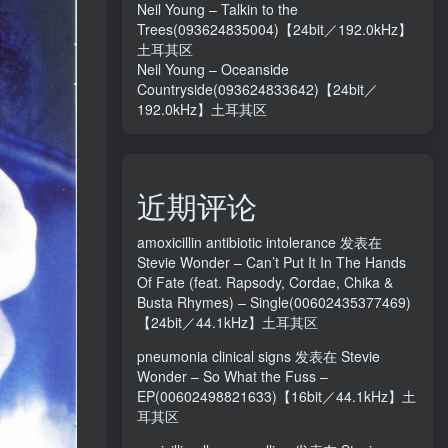
Neil Young – Talkin to the
Trees(093624835004)【24bit／192.0kHz】
土耳其区
Neil Young – Oceanside
Countryside(093624833642)【24bit／
192.0kHz】土耳其区
近期评论
amoxicillin antibiotic intolerance
发表在
Stevie Wonder – Can’t Put It In The Hands
Of Fate (feat. Rapsody, Cordae, Chika &
Busta Rhymes) – Single(00602435377469)
【24bit／44.1kHz】土耳其区
pneumonia clinical signs
发表在
Stevie
Wonder – So What the Fuss –
EP(00602498821633)【16bit／44.1kHz】土
耳其区