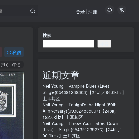
登录
注册
搜索
搜索
私信
0
8
近期文章
Neil Young – Vampire Blues (Live) –
Single(054391239303)【24bit／96.0kHz】
土耳其区
Neil Young – Tonight’s the Night (50th
Anniversary)(093624835097)【24bit／
192.0kHz】土耳其区
Neil Young – Throw Your Hatred Down
(Live) – Single(054391239273)【24bit／
96.0kHz】土耳其区