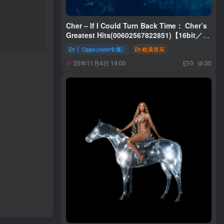
Cher – If I Could Turn Back Time： Cher’s
Greatest Hits(00602567822851)【16bit／
44.1kHz】土耳其区
〖OppsUnote专属〗
欧美音乐
25年11月4日 19:00
0
30