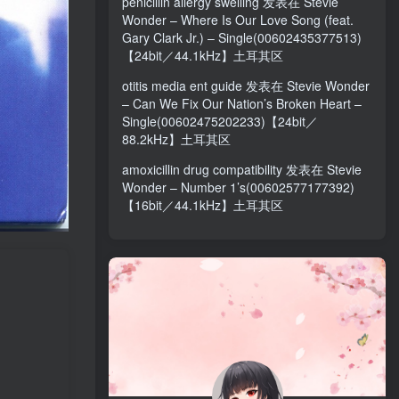
penicillin allergy swelling
发表在
Stevie
Wonder – Where Is Our Love Song (feat.
Gary Clark Jr.) – Single(00602435377513)
【24bit／44.1kHz】土耳其区
otitis media ent guide
发表在
Stevie Wonder
– Can We Fix Our Nation’s Broken Heart –
Single(00602475202233)【24bit／
88.2kHz】土耳其区
amoxicillin drug compatibility
发表在
Stevie
Wonder – Number 1’s(00602577177392)
【16bit／44.1kHz】土耳其区