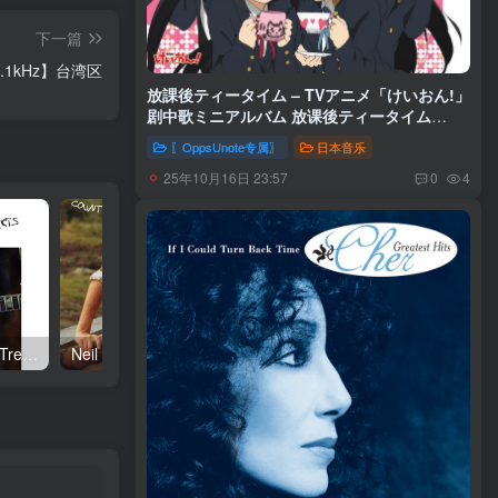
下一篇
4.1kHz】台湾区
放課後ティータイム – TVアニメ「けいおん!」
剧中歌ミニアルバム 放课後ティータイム
(4988013878549)【24bit／44.1kHz】日本区
〖OppsUnote专属〗
日本音乐
25年10月16日 23:57
0
4
Neil Young – Talkin to the Trees(093624835004)【24bit／192.0kHz】土耳其区
Neil Young – Oceanside Countryside(093624833642)【24bit／192.0kHz】土耳其区