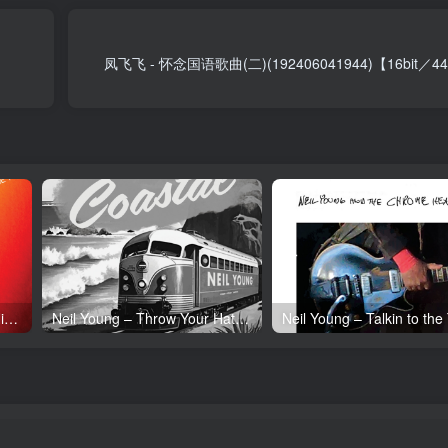
凤飞飞 - 怀念国语歌曲(二)(192406041944)【16bit／4
Neil Young – Tonight’s the Night (50th Anniversary)(093624835097)【24bit／192.0kHz】土耳其区
Neil Young – Throw Your Hatred Down (Live) – Single(054391239273)【24bit／96.0kHz】土耳其区