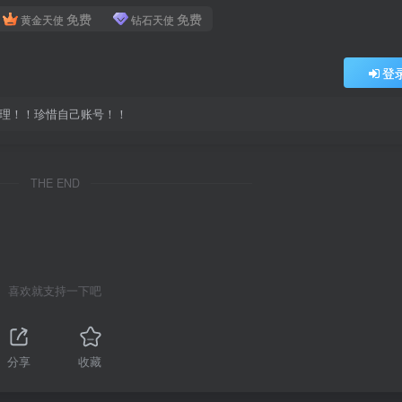
免费
免费
黄金天使
钻石天使
登
处理！！珍惜自己账号！！
THE END
喜欢就支持一下吧
分享
收藏