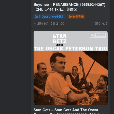
Beyoncé – RENAISSANCE(196589344267)
【24bit／44.1kHz】美国区
〖OppsUnote专属〗
欧美音乐
25年6月16日 21:00
0
5
Stan Getz – Stan Getz And The Oscar