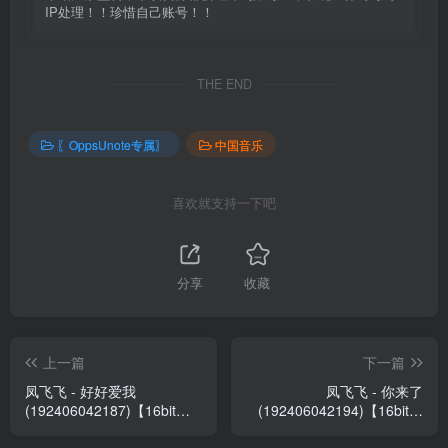
IP处理！！珍惜自己账号！！
THE END
〖OppsUnote专属〗
中国音乐
喜欢就支持一下吧
分享
收藏
上一篇
下一篇
凤飞飞 - 好好爱我
凤飞飞 - 你来了
(192406042187)【16bit／
(192406042194)【16bit／
44.1kHz】台湾区
44.1kHz】台湾区