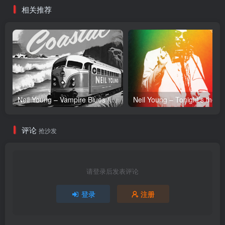
相关推荐
Neil Young – Vampire Blues (Live) – Single(054391239303)【24bit／96.0kHz】土耳其区
Neil Y
评论
抢沙发
请登录后发表评论
登录
注册