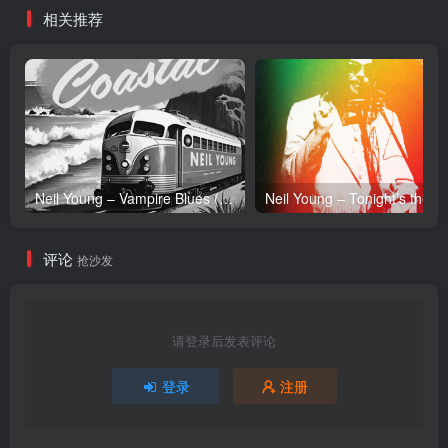
相关推荐
Neil Young – Vampire Blues (Live) – Single(054391239303)【24bit／96.0kHz】土耳其区
Neil Y
评论
抢沙发
请登录后发表评论
登录
注册