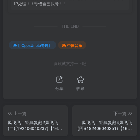
IP处理！！珍惜自己账号！！
THE END
〖OppsUnote专属〗
中国音乐
喜欢就支持一下吧
分享
收藏
上一篇
下一篇
凤飞飞 - 经典复刻2凤飞飞
凤飞飞 - 经典复刻4凤飞飞
(二)(192406040237)【16bit
(四)(192406040251)【16bit
／44.1kHz】台湾区
／44.1kHz】台湾区