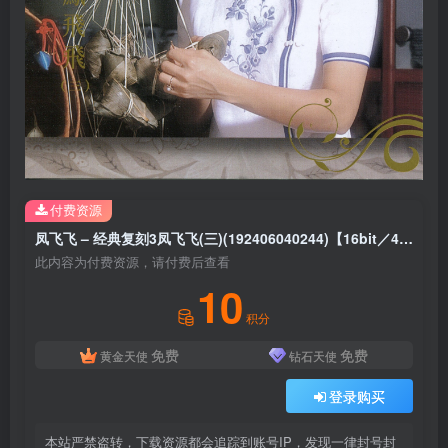
付费资源
凤飞飞 – 经典复刻3凤飞飞(三)(192406040244)【16bit／44.1kHz】台湾区
此内容为付费资源，请付费后查看
10
积分
免费
免费
黄金天使
钻石天使
登录购买
本站严禁盗转，下载资源都会追踪到账号IP，发现一律封号封