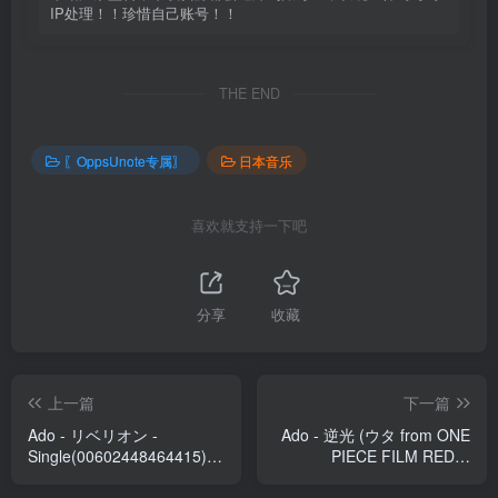
IP处理！！珍惜自己账号！！
THE END
〖OppsUnote专属〗
日本音乐
喜欢就支持一下吧
分享
收藏
上一篇
下一篇
Ado - リベリオン -
Ado - 逆光 (ウタ from ONE
Single(00602448464415)
PIECE FILM RED) -
【24bit／48.0kHz】日本区
Single(00602448145499)
【16bit／44.1kHz】日本区