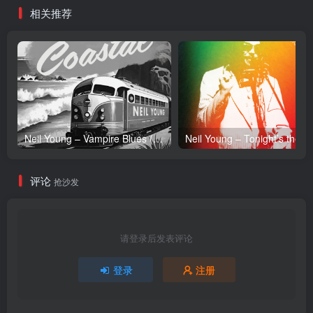
相关推荐
Neil Young – Vampire Blues (Live) – Single(054391239303)【24bit／96.0kHz】土耳其区
Neil Y
评论
抢沙发
请登录后发表评论
登录
注册