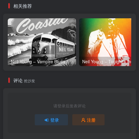
相关推荐
Neil Young – Vampire Blues (Live) – Single(054391239303)【24bit／96.0kHz】土耳其区
Neil Y
评论
抢沙发
请登录后发表评论
登录
注册