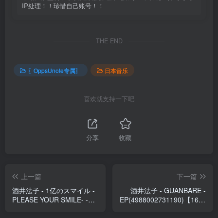
IP处理！！珍惜自己账号！！
THE END
〖OppsUnote专属〗
日本音乐
喜欢就支持一下吧
分享
收藏
上一篇
下一篇
酒井法子 - 1亿のスマイル -
酒井法子 - GUANBARE -
PLEASE YOUR SMILE- -
EP(4988002731190)【16bit
EP(4988002731213)【16bit
／44.1kHz】日本区
／44.1kHz】日本区