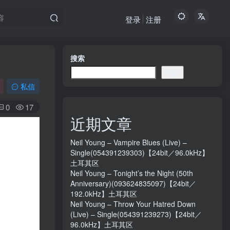
登录
注册
搜索
搜索
私信
0
17
近期文章
Neil Young – Vampire Blues (Live) –
Single(054391239303)【24bit／96.0kHz】
土耳其区
Neil Young – Tonight’s the Night (50th
Anniversary)(093624835097)【24bit／
192.0kHz】土耳其区
Neil Young – Throw Your Hatred Down
(Live) – Single(054391239273)【24bit／
96.0kHz】土耳其区