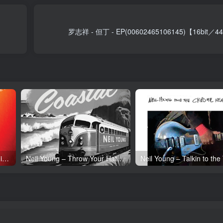
罗志祥 - 但丁 - EP(00602465106145)【16bit／
Neil Young – Tonight’s the Night (50th Anniversary)(093624835097)【24bit／192.0kHz】土耳其区
Neil Young – Throw Your Hatred Down (Live) – Single(054391239273)【24bit／96.0kHz】土耳其区