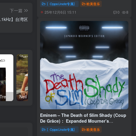
〖OppsUnote专属〗
欧美音乐
下一篇
25年12月6日 15:11
0
8
44.1kHz】台湾区
Neil Young – Talkin to the Trees(093624835004)【24bit／192.0kHz】土耳其区
Neil Young – Oceanside Countryside(093624833642)【24bit／192.0kHz】土耳其区
Eminem – The Death of Slim Shady (Coup
De Grâce)： Expanded Mourner’s
EditionⒺ(00602475208662)【24bit／
〖OppsUnote专属〗
欧美音乐
96.0kHz】土耳其区