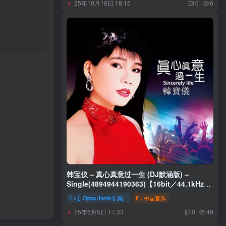
25年10月16日 18:15
0
6
韩宝仪 – 真心真意过一生 (DJ默涵版) –
Single(4894944190363)【16bit／44.1kHz】
台湾区
〖OppsUnote专属〗
中国音乐
25年6月5日 17:33
0
49