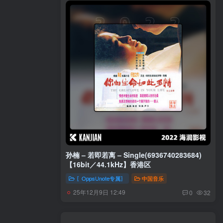
孙楠 – 若即若离 – Single(6936740283684)
【16bit／44.1kHz】香港区
〖OppsUnote专属〗
中国音乐
25年12月9日 12:49
0
32