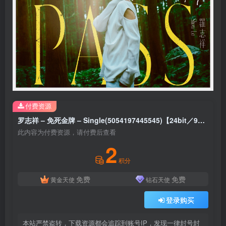
付费资源
罗志祥 – 免死金牌 – Single(5054197445545)【24bit／96.0kHz】台湾区
此内容为付费资源，请付费后查看
2
积分
免费
免费
黄金天使
钻石天使
登录购买
本站严禁盗转，下载资源都会追踪到账号IP，发现一律封号封