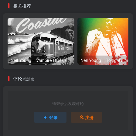
相关推荐
Neil Young – Vampire Blues (Live) – Single(054391239303)【24bit／96.0kHz】土耳其区
Neil Y
评论
抢沙发
请登录后发表评论
登录
注册