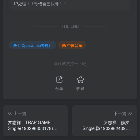
IP处理！！珍惜自己账号！！
THE END
〖OppsUnote专属〗
中国音乐
喜欢就支持一下吧
分享
收藏
上一篇
下一篇
罗志祥 - TRAP GAME -
罗志祥 - 修罗 -
Single(190296353178)
SingleⒺ(190296243974)
【24bit／96.0kHz】台湾区
【24bit／96.0kHz】台湾区