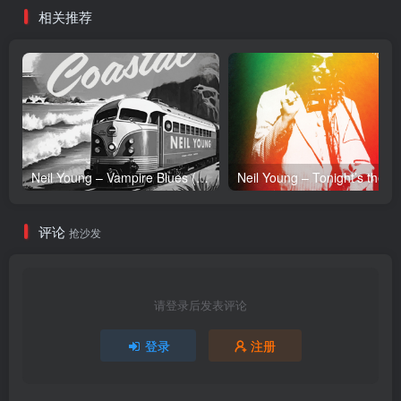
相关推荐
Neil Young – Vampire Blues (Live) – Single(054391239303)【24bit／96.0kHz】土耳其区
Neil Y
评论
抢沙发
请登录后发表评论
登录
注册