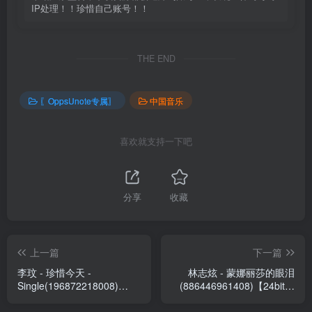
IP处理！！珍惜自己账号！！
THE END
〖OppsUnote专属〗
中国音乐
喜欢就支持一下吧
分享
收藏
上一篇
下一篇
李玟 - 珍惜今天 -
林志炫 - 蒙娜丽莎的眼泪
Single(196872218008)
(886446961408)【24bit／
【16bit／44.1kHz】台湾区
44.1kHz】台湾区