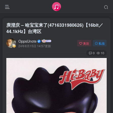
庾澄庆 – 哈宝宝来了(4716331980626)【16bit／
44.1kHz】台湾区
OppsUnote
关注
私信
24年8月15日 14:57更新
0
10