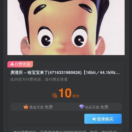
付费资源
庾澄庆 – 哈宝宝来了(4716331980626)【16bit／44.1kHz】台湾区
此内容为付费资源，请付费后查看
10
积分
免费
免费
黄金天使
钻石天使
登录购买