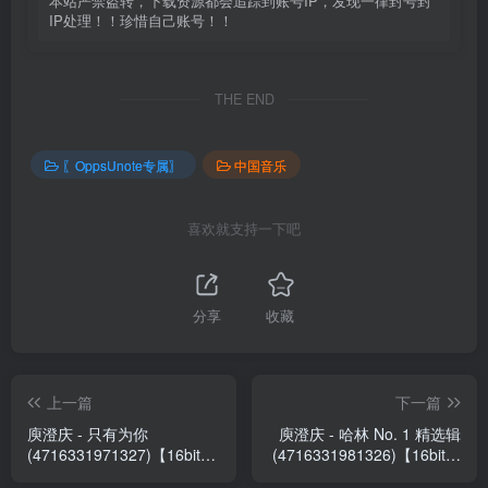
本站严禁盗转，下载资源都会追踪到账号IP，发现一律封号封
IP处理！！珍惜自己账号！！
THE END
〖OppsUnote专属〗
中国音乐
喜欢就支持一下吧
分享
收藏
上一篇
下一篇
庾澄庆 - 只有为你
庾澄庆 - 哈林 No. 1 精选辑
(4716331971327)【16bit／
(4716331981326)【16bit／
44.1kHz】台湾区
44.1kHz】台湾区