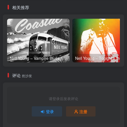
相关推荐
Neil Young – Vampire Blues (Live) – Single(054391239303)【24bit／96.0kHz】土耳其区
Neil Y
评论
抢沙发
请登录后发表评论
登录
注册