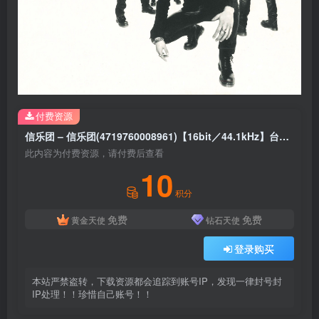
付费资源
信乐团 – 信乐团(4719760008961)【16bit／44.1kHz】台湾区
此内容为付费资源，请付费后查看
10
积分
免费
免费
黄金天使
钻石天使
登录购买
本站严禁盗转，下载资源都会追踪到账号IP，发现一律封号封
IP处理！！珍惜自己账号！！