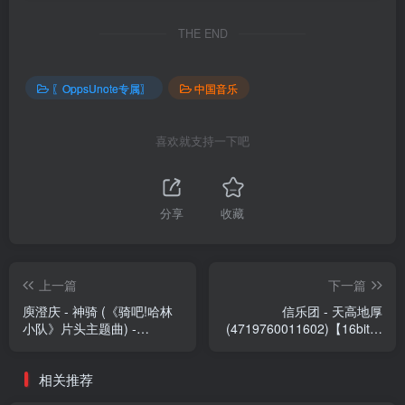
THE END
〖OppsUnote专属〗
中国音乐
喜欢就支持一下吧
分享
收藏
上一篇
下一篇
庾澄庆 - 神骑 (《骑吧!哈林
信乐团 - 天高地厚
小队》片头主题曲) -
(4719760011602)【16bit／
Single(4717398503971)
44.1kHz】台湾区
【24bit／48.0kHz】台湾区
相关推荐