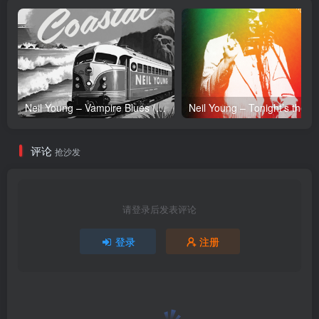
Neil Young – Vampire Blues (Live) – Single(054391239303)【24bit／96.0kHz】土耳其区
Neil Y
评论
抢沙发
请登录后发表评论
登录
注册