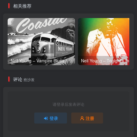
相关推荐
Neil Young – Vampire Blues (Live) – Single(054391239303)【24bit／96.0kHz】土耳其区
Neil Y
评论
抢沙发
请登录后发表评论
登录
注册