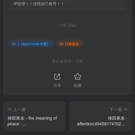
IP处理！！珍惜自己账号！！
THE END
〖OppsUnote专属〗
日本音乐
喜欢就支持一下吧
分享
收藏
上一篇
下一篇
倖田來未 - the meaning of
倖田來未 -
peace -
affection(4945817476234)
Single(4945817495044)
【16bit／44.1kHz】日本区
【16bit／44.1kHz】日本区