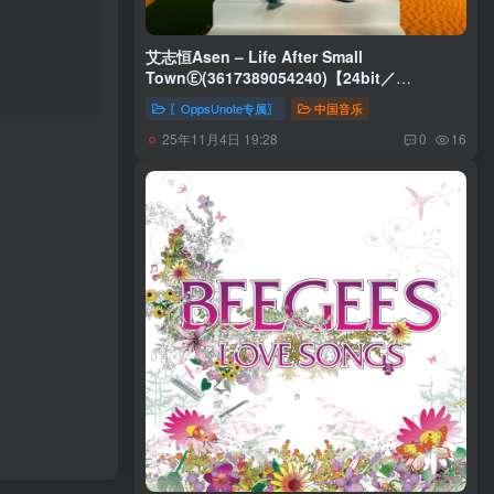
艾志恒Asen – Life After Small
TownⒺ(3617389054240)【24bit／
48.0kHz】台湾区
〖OppsUnote专属〗
中国音乐
25年11月4日 19:28
0
16