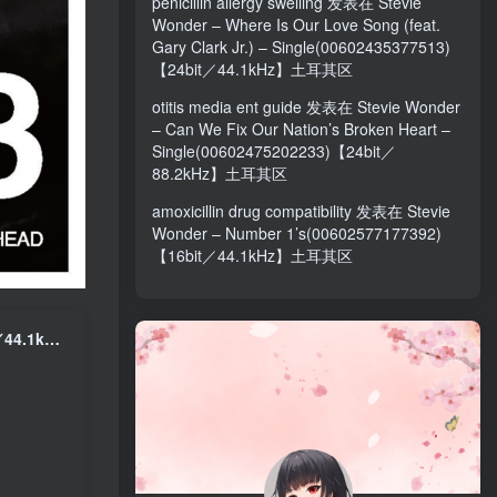
penicillin allergy swelling
发表在
Stevie
Wonder – Where Is Our Love Song (feat.
Gary Clark Jr.) – Single(00602435377513)
【24bit／44.1kHz】土耳其区
otitis media ent guide
发表在
Stevie Wonder
– Can We Fix Our Nation’s Broken Heart –
Single(00602475202233)【24bit／
88.2kHz】土耳其区
amoxicillin drug compatibility
发表在
Stevie
Wonder – Number 1’s(00602577177392)
【16bit／44.1kHz】土耳其区
倖田來未 – D.D.D. feat.SOULHEAD – Single(4515793242583)【16bit／44.1kHz】日本区