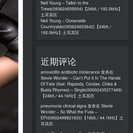
Neil Young – Talkin to the
Trees(093624835004)【24bit／192.0kHz】
土耳其区
Neil Young – Oceanside
Countryside(093624833642)【24bit／
192.0kHz】土耳其区
近期评论
amoxicillin antibiotic intolerance
发表在
Stevie Wonder – Can’t Put It In The Hands
Of Fate (feat. Rapsody, Cordae, Chika &
Busta Rhymes) – Single(00602435377469)
【24bit／44.1kHz】土耳其区
pneumonia clinical signs
发表在
Stevie
Wonder – So What the Fuss –
EP(00602498821633)【16bit／44.1kHz】土
耳其区