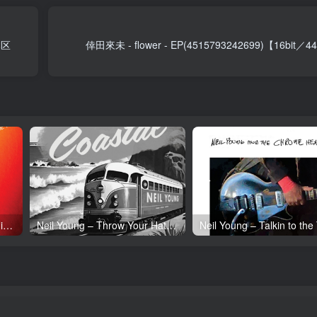
本区
倖田來未 - flower - EP(4515793242699)【16bit
Neil Young – Tonight’s the Night (50th Anniversary)(093624835097)【24bit／192.0kHz】土耳其区
Neil Young – Throw Your Hatred Down (Live) – Single(054391239273)【24bit／96.0kHz】土耳其区