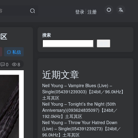
登录
注册
本区
搜索
搜索
私信
0
8
近期文章
Neil Young – Vampire Blues (Live) –
Single(054391239303)【24bit／96.0kHz】
土耳其区
Neil Young – Tonight’s the Night (50th
Anniversary)(093624835097)【24bit／
192.0kHz】土耳其区
Neil Young – Throw Your Hatred Down
(Live) – Single(054391239273)【24bit／
96.0kHz】土耳其区