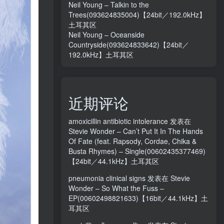
Neil Young – Talkin to the
Trees(093624835004)【24bit／192.0kHz】
土耳其区
Neil Young – Oceanside
Countryside(093624833642)【24bit／
192.0kHz】土耳其区
近期评论
amoxicillin antibiotic intolerance
发表在
Stevie Wonder – Can’t Put It In The Hands
Of Fate (feat. Rapsody, Cordae, Chika &
Busta Rhymes) – Single(00602435377469)
【24bit／44.1kHz】土耳其区
pneumonia clinical signs
发表在
Stevie
Wonder – So What the Fuss –
EP(00602498821633)【16bit／44.1kHz】土
耳其区