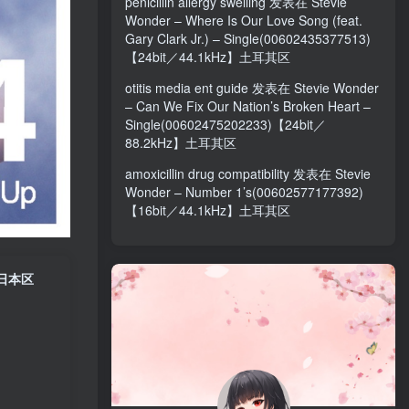
penicillin allergy swelling
发表在
Stevie
Wonder – Where Is Our Love Song (feat.
Gary Clark Jr.) – Single(00602435377513)
【24bit／44.1kHz】土耳其区
otitis media ent guide
发表在
Stevie Wonder
– Can We Fix Our Nation’s Broken Heart –
Single(00602475202233)【24bit／
88.2kHz】土耳其区
amoxicillin drug compatibility
发表在
Stevie
Wonder – Number 1’s(00602577177392)
【16bit／44.1kHz】土耳其区
z】日本区