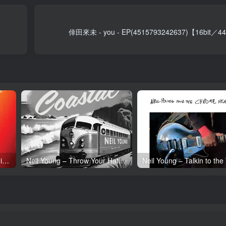
倖田來未 - you - EP(4515793242637)【16bit／
Neil Young – Tonight’s the Night (50th Anniversary)(093624835097)【24bit／192.0kHz】土耳其区
Neil Young – Throw Your Hatred Down (Live) – Single(054391239273)【24bit／96.0kHz】土耳其区