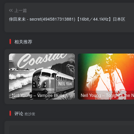
上一篇
倖田來未 - secret(4945817313881)【16bit／44.1kHz】日本区
相关推荐
Neil Young – Vampire Blues (Live) – Single(054391239303)【24bit／96.0kHz】土耳其区
评论
抢沙发