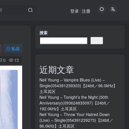
登录
注册
搜索
搜索
私信
0
13
近期文章
Neil Young – Vampire Blues (Live) –
Single(054391239303)【24bit／96.0kHz】
土耳其区
Neil Young – Tonight’s the Night (50th
Anniversary)(093624835097)【24bit／
192.0kHz】土耳其区
Neil Young – Throw Your Hatred Down
(Live) – Single(054391239273)【24bit／
96.0kHz】土耳其区