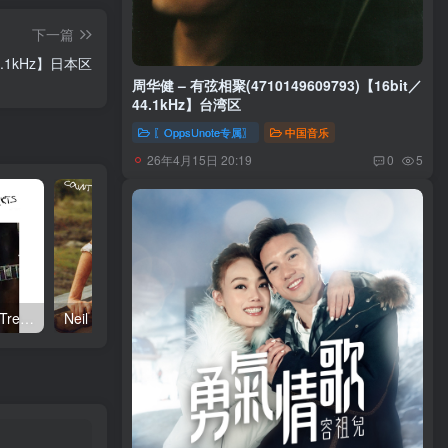
下一篇
44.1kHz】日本区
周华健 – 有弦相聚(4710149609793)【16bit／
44.1kHz】台湾区
〖OppsUnote专属〗
中国音乐
26年4月15日 20:19
0
5
Neil Young – Talkin to the Trees(093624835004)【24bit／192.0kHz】土耳其区
Neil Young – Oceanside Countryside(093624833642)【24bit／192.0kHz】土耳其区