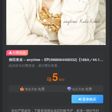
付费资源
倖田來未 – anytime – EP(4988064458332)【16bit／44.1kHz】日本区
此内容为付费资源，请付费后查看
5
积分
免费
免费
黄金天使
钻石天使
登录购买
本站严禁盗转，下载资源都会追踪到账号IP，发现一律封号封