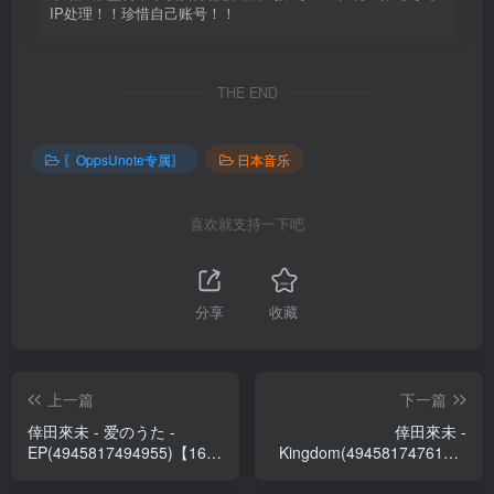
IP处理！！珍惜自己账号！！
THE END
〖OppsUnote专属〗
日本音乐
喜欢就支持一下吧
分享
收藏
上一篇
下一篇
倖田來未 - 爱のうた -
倖田來未 -
EP(4945817494955)【16bit
Kingdom(4945817476166)
／44.1kHz】日本区
【16bit／44.1kHz】日本区