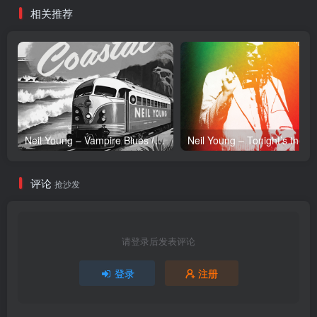
相关推荐
Neil Young – Vampire Blues (Live) – Single(054391239303)【24bit／96.0kHz】土耳其区
Neil Y
评论
抢沙发
请登录后发表评论
登录
注册