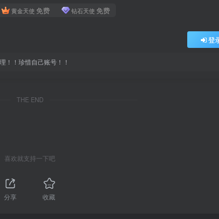
免费
免费
黄金天使
钻石天使
登
处理！！珍惜自己账号！！
THE END
喜欢就支持一下吧
分享
收藏