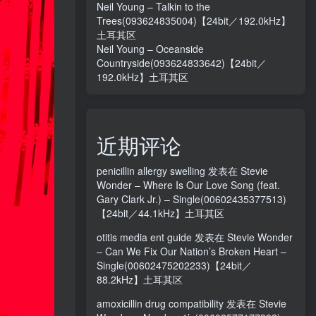
Neil Young – Talkin to the
Trees(093624835004)【24bit／192.0kHz】
土耳其区
Neil Young – Oceanside
Countryside(093624833642)【24bit／
192.0kHz】土耳其区
近期评论
penicillin allergy swelling
发表在
Stevie
Wonder – Where Is Our Love Song (feat.
Gary Clark Jr.) – Single(00602435377513)
【24bit／44.1kHz】土耳其区
otitis media ent guide
发表在
Stevie Wonder
– Can We Fix Our Nation’s Broken Heart –
Single(00602475202233)【24bit／
88.2kHz】土耳其区
amoxicillin drug compatibility
发表在
Stevie