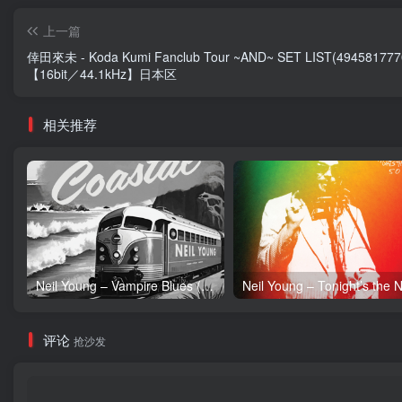
上一篇
倖田來未 - Koda Kumi Fanclub Tour ~AND~ SET LIST(494581777
【16bit／44.1kHz】日本区
相关推荐
Neil Young – Vampire Blues (Live) – Single(054391239303)【24bit／96.0kHz】土耳其区
评论
抢沙发