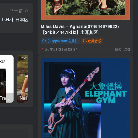
下一篇
／44.1kHz】日本区
Miles Davis – Agharta(074644679922)
【24bit／44.1kHz】土耳其区
〖OppsUnote专属〗
欧美音乐
26年5月31日 08:34
0
3
Neil Young – Talkin to the Trees(093624835004)【24bit／192.0kHz】土耳其区
Neil Young – Oceanside Countryside(093624833642)【24bit／192.0kHz】土耳其区