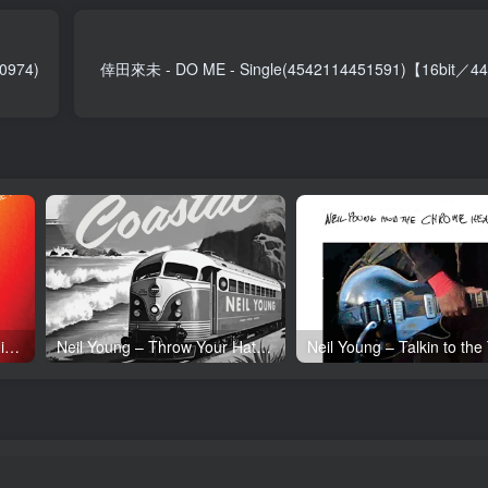
0974)
倖田來未 - DO ME - Single(4542114451591)【16bit
Neil Young – Tonight’s the Night (50th Anniversary)(093624835097)【24bit／192.0kHz】土耳其区
Neil Young – Throw Your Hatred Down (Live) – Single(054391239273)【24bit／96.0kHz】土耳其区