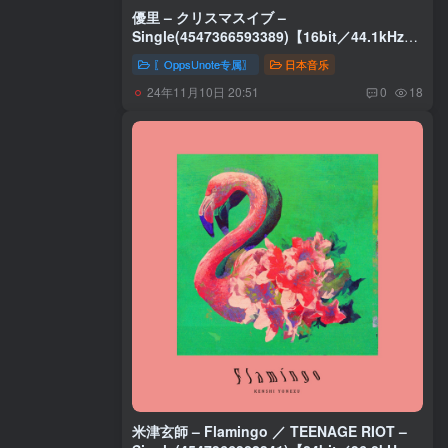
優里 – クリスマスイブ –
Single(4547366593389)【16bit／44.1kHz】
日本区
〖OppsUnote专属〗
日本音乐
24年11月10日 20:51
0
18
米津玄師 – Flamingo ／ TEENAGE RIOT –