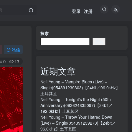
登录
注册
搜索
搜索
私信
0
13
近期文章
Neil Young – Vampire Blues (Live) –
Single(054391239303)【24bit／96.0kHz】
土耳其区
Neil Young – Tonight’s the Night (50th
Anniversary)(093624835097)【24bit／
192.0kHz】土耳其区
Neil Young – Throw Your Hatred Down
(Live) – Single(054391239273)【24bit／
96.0kHz】土耳其区