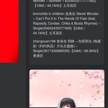
Wonder – Number 1’s(00602577177392)
【16bit／44.1kHz】土耳其区
bronchitis in children
发表在
Stevie Wonder
– Can’t Put It In The Hands Of Fate (feat.
Rapsody, Cordae, Chika & Busta Rhymes) –
Single(00602435377469)【24bit／
44.1kHz】土耳其区
zhangxuan196
发表在
郭静 – 向阳而生 (电视
剧《灼灼风流》片头主题曲) –
Single(3617226686535)【24bit／48.0kHz】
香港区