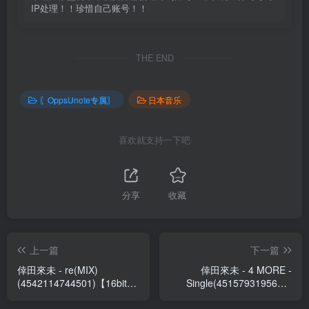
IP处理！！珍惜自己账号！！
THE END
〖OppsUnote专属〗
日本音乐
喜欢就支持一下吧
分享
收藏
上一篇
下一篇
倖田來未 - re(MIX)
倖田來未 - 4 MORE -
(4542114744501)【16bit／
Single(4515793195612)
44.1kHz】日本区
【16bit／44.1kHz】日本区