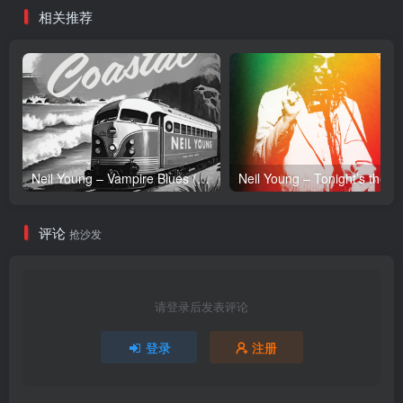
相关推荐
Neil Young – Vampire Blues (Live) – Single(054391239303)【24bit／96.0kHz】土耳其区
Neil Y
评论
抢沙发
请登录后发表评论
登录
注册