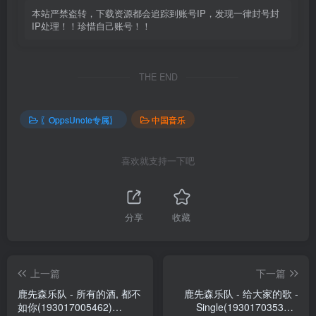
本站严禁盗转，下载资源都会追踪到账号IP，发现一律封号封
IP处理！！珍惜自己账号！！
THE END
〖OppsUnote专属〗
中国音乐
喜欢就支持一下吧
分享
收藏
上一篇
下一篇
鹿先森乐队 - 所有的酒, 都不
鹿先森乐队 - 给大家的歌 -
如你(193017005462)
Single(193017035339)