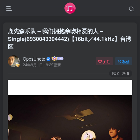
鹿先森乐队 – 我们拥抱亲吻相爱的人 –
Single(6930043304442)【16bit／44.1kHz】台湾
区
OppsUnote
关注
私信
24年9月1日 19:29更新
0
5