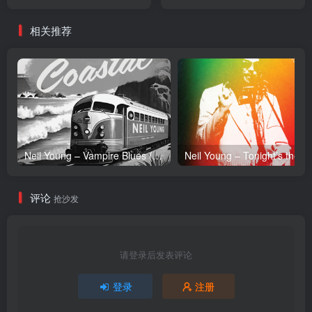
【16bit／44.1kHz】台湾区
【16bit／44.1kHz】台湾区
相关推荐
Neil Young – Vampire Blues (Live) – Single(054391239303)【24bit／96.0kHz】土耳其区
Neil Y
评论
抢沙发
请登录后发表评论
登录
注册