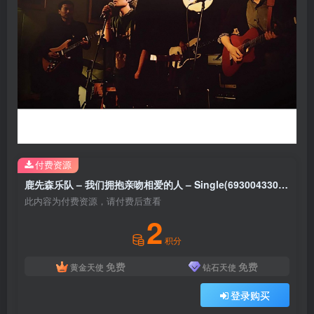
付费资源
鹿先森乐队 – 我们拥抱亲吻相爱的人 – Single(6930043304442)【16bit／44.1kHz】台湾区
此内容为付费资源，请付费后查看
2
积分
免费
免费
黄金天使
钻石天使
登录购买