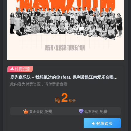
付费资源
鹿先森乐队 – 我想抵达的你 (feat. 保利常熟江南爱乐合唱团) – Single(193017088670)【24bit／48.0kHz】台湾区
此内容为付费资源，请付费后查看
2
积分
免费
免费
黄金天使
钻石天使
登录购买