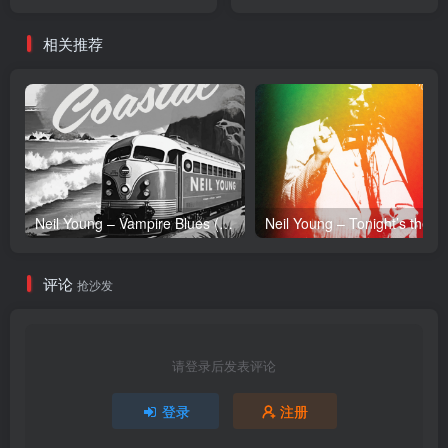
EP(193017055337)【24bit
【16bit／44.1kHz】台湾区
／48.0kHz】台湾区
相关推荐
Neil Young – Vampire Blues (Live) – Single(054391239303)【24bit／96.0kHz】土耳其区
Neil Y
评论
抢沙发
请登录后发表评论
登录
注册