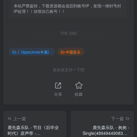
本站严禁盗转，下载资源都会追踪到账号IP，发现一律封号封
IP处理！！珍惜自己账号！！
THE END
〖OppsUnote专属〗
中国音乐
喜欢就支持一下吧
分享
收藏
上一篇
下一篇
鹿先森乐队 - 节目《后毕业
鹿先森乐队 - 匆匆 -
时代》原声带 -
Single(4894944908395)