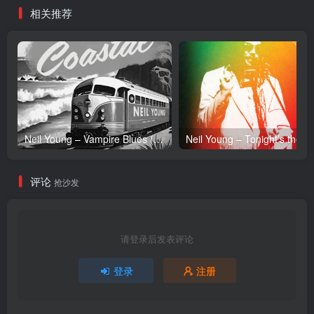
相关推荐
Neil Young – Vampire Blues (Live) – Single(054391239303)【24bit／96.0kHz】土耳其区
Neil Y
评论
抢沙发
请登录后发表评论
登录
注册