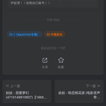
IP处理！！珍惜自己账号！！
THE END
〖OppsUnote专属〗
中国音乐
喜欢就支持一下吧
分享
收藏
上一篇
下一篇
娃娃 - 甜蜜梦幻
娃娃 - 暗恋桃花源 (电影原声
(4710149910837)【16bit／
带) -
44.1kHz】台湾区
Single(4710149911742)
【16bit／44.1kHz】台湾区