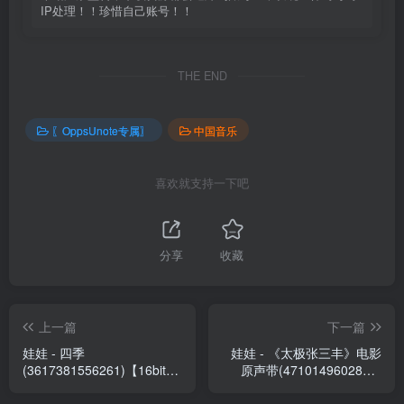
IP处理！！珍惜自己账号！！
THE END
〖OppsUnote专属〗
中国音乐
喜欢就支持一下吧
分享
收藏
上一篇
下一篇
娃娃 - 四季
娃娃 - 《太极张三丰》电影
(3617381556261)【16bit／
原声带(4710149602862)
44.1kHz】台湾区
【16bit／44.1kHz】台湾区