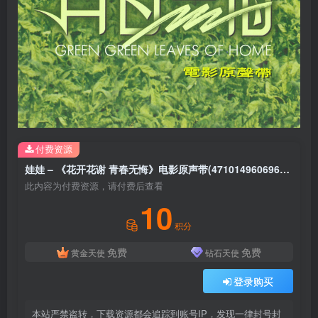
付费资源
娃娃 – 《花开花谢 青春无悔》电影原声带(4710149606969)【16bit／44.1kHz】台湾区
此内容为付费资源，请付费后查看
10
积分
免费
免费
黄金天使
钻石天使
登录购买
本站严禁盗转，下载资源都会追踪到账号IP，发现一律封号封