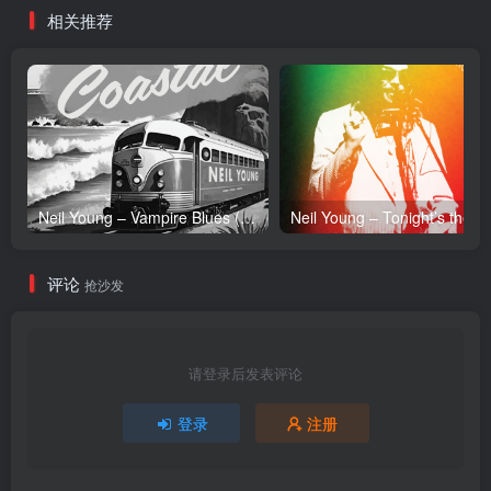
相关推荐
Neil Young – Vampire Blues (Live) – Single(054391239303)【24bit／96.0kHz】土耳其区
Neil Y
评论
抢沙发
请登录后发表评论
登录
注册