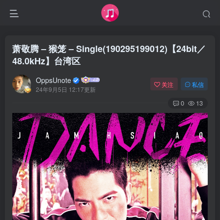
萧敬腾 – 猴笼 – Single(190295199012)【24bit／
48.0kHz】台湾区
OppsUnote
关注
私信
24年9月5日 12:17更新
0
13