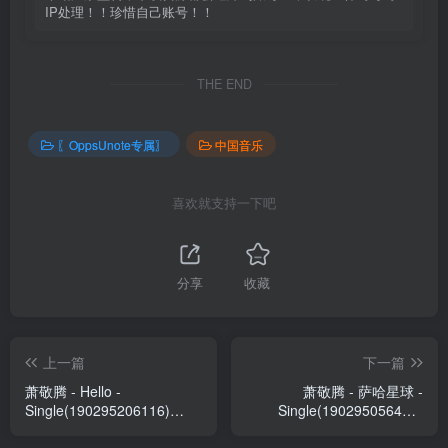
IP处理！！珍惜自己账号！！
THE END
〖OppsUnote专属〗
中国音乐
喜欢就支持一下吧
分享
收藏
上一篇
下一篇
萧敬腾 - Hello -
萧敬腾 - 萨哈星球 -
Single(190295206116)
Single(190295056421)
【24bit／44.1kHz】台湾区
【24bit／48.0kHz】台湾区