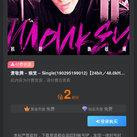
付费资源
萧敬腾 – 猴笼 – Single(190295199012)【24bit／48.0kHz】台湾区
此内容为付费资源，请付费后查看
2
积分
免费
免费
黄金天使
钻石天使
登录购买
本站严禁盗转，下载资源都会追踪到账号IP，发现一律封号封