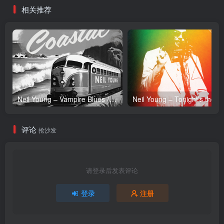
相关推荐
Neil Young – Vampire Blues (Live) – Single(054391239303)【24bit／96.0kHz】土耳其区
Neil Y
评论
抢沙发
请登录后发表评论
登录
注册