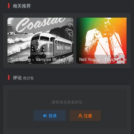
相关推荐
Neil Young – Vampire Blues (Live) – Single(054391239303)【24bit／96.0kHz】土耳其区
Neil Y
评论
抢沙发
请登录后发表评论
登录
注册