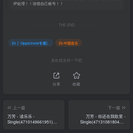
IP处理！！珍惜自己账号！！
THE END
〖OppsUnote专属〗
中国音乐
喜欢就支持一下吧
分享
收藏
上一篇
下一篇
万芳 - 读乐乐 -
万芳 - 你还在我歌里 -
Single(4710149661951)
Single(4713108180401)
【24bit／48.0kHz】台湾区
【24bit／48.0kHz】台湾区