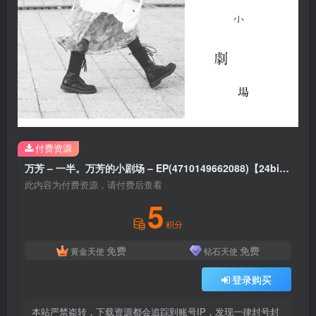
付费资源
万芳 – 一半。万芳的小剧场 – EP(4710149662088)【24bit／48.0kHz】台湾区
此内容为付费资源，请付费后查看
5
积分
免费
免费
黄金天使
钻石天使
登录购买
本站严禁盗转，下载资源都会追踪到账号IP，发现一律封号封