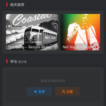
相关推荐
Neil Young – Vampire Blues (Live) – Single(054391239303)【24bit／96.0kHz】土耳其区
Neil Y
评论
抢沙发
请登录后发表评论
登录
注册