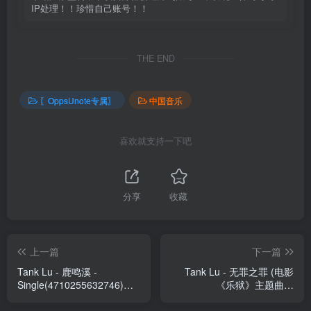
IP处理！！珍惜自己账号！！
THE END
〖OppsUnote专属〗
中国音乐
喜欢就支持一下吧
分享
收藏
上一篇
下一篇
Tank Lu - 鹿鸣溪 -
Tank Lu - 无罪之罪 (电影
Single(4710255632746)
《乐狱》主题曲) -
【16bit／44.1kHz】台湾区
Single(4713213192542)
【24bit／48.0kHz】台湾区