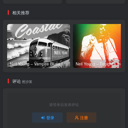
Single(4713213192542)
【16bit／44.1kHz】台湾区
【24bit／48.0kHz】台湾区
相关推荐
Neil Young – Vampire Blues (Live) – Single(054391239303)【24bit／96.0kHz】土耳其区
Neil Y
评论
抢沙发
请登录后发表评论
登录
注册