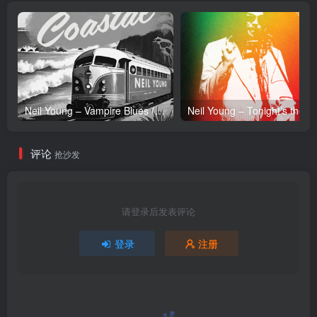
Neil Young – Vampire Blues (Live) – Single(054391239303)【24bit／96.0kHz】土耳其区
Neil Y
评论
抢沙发
请登录后发表评论
登录
注册