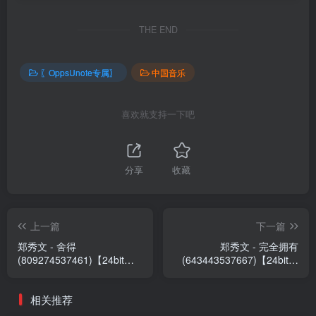
THE END
〖OppsUnote专属〗
中国音乐
喜欢就支持一下吧
分享
收藏
上一篇
下一篇
郑秀文 - 舍得
郑秀文 - 完全拥有
(809274537461)【24bit／
(643443537667)【24bit／
44.1kHz】台湾区
44.1kHz】台湾区
相关推荐