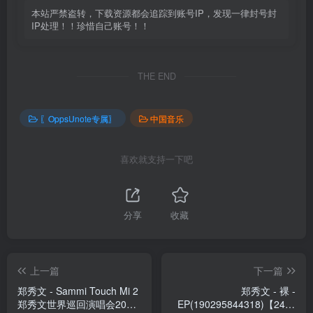
本站严禁盗转，下载资源都会追踪到账号IP，发现一律封号封
IP处理！！珍惜自己账号！！
THE END
〖OppsUnote专属〗
中国音乐
喜欢就支持一下吧
分享
收藏
上一篇
下一篇
郑秀文 - Sammi Touch Mi 2
郑秀文 - 裸 -
郑秀文世界巡回演唱会2016
EP(190295844318)【24bit