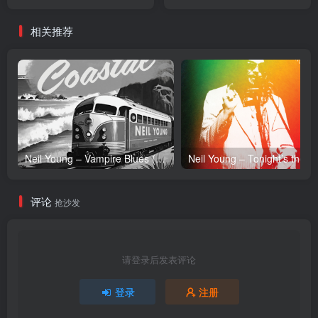
(Live)(190295822088)
／96.0kHz】台湾区
【24bit／44.1kHz】台湾区
相关推荐
Neil Young – Vampire Blues (Live) – Single(054391239303)【24bit／96.0kHz】土耳其区
Neil Y
评论
抢沙发
请登录后发表评论
登录
注册