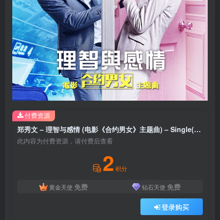
付费资源
郑秀文 – 理智与感情 (电影《合约男女》主题曲) – Single(190295849030)【16bit／44.1kHz】台湾区
此内容为付费资源，请付费后查看
2
积分
免费
免费
黄金天使
钻石天使
登录购买