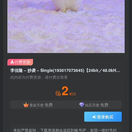
付费资源
李佳隆 – 抄袭 – Single(193017073645)【24bit／48.0kHz】台湾区
此内容为付费资源，请付费后查看
2
积分
免费
免费
黄金天使
钻石天使
登录购买
本站严禁盗转，下载资源都会追踪到账号IP，发现一律封号封