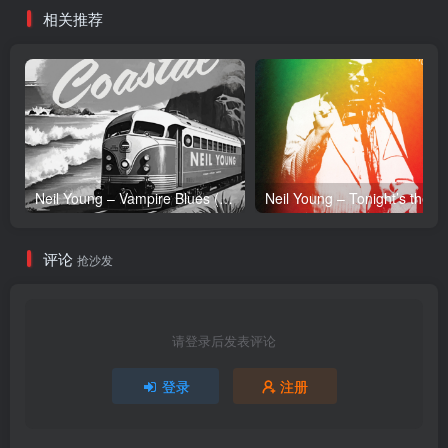
相关推荐
Neil Young – Vampire Blues (Live) – Single(054391239303)【24bit／96.0kHz】土耳其区
Neil Y
评论
抢沙发
请登录后发表评论
登录
注册