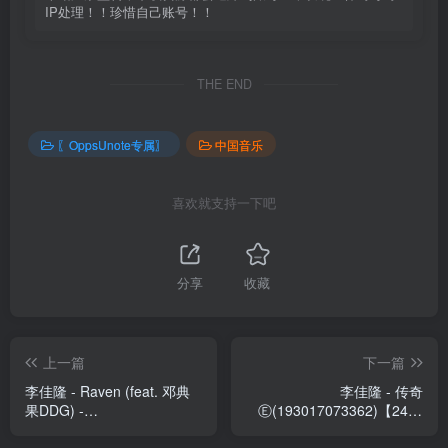
IP处理！！珍惜自己账号！！
THE END
〖OppsUnote专属〗
中国音乐
喜欢就支持一下吧
分享
收藏
上一篇
下一篇
李佳隆 - Raven (feat. 邓典
李佳隆 - 传奇
果DDG) -
Ⓔ(193017073362)【24bit
SingleⒺ(193017073614)
／48.0kHz】台湾区
【24bit／48.0kHz】台湾区