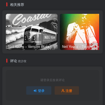
相关推荐
Neil Young – Vampire Blues (Live) – Single(054391239303)【24bit／96.0kHz】土耳其区
Neil Y
评论
抢沙发
请登录后发表评论
登录
注册