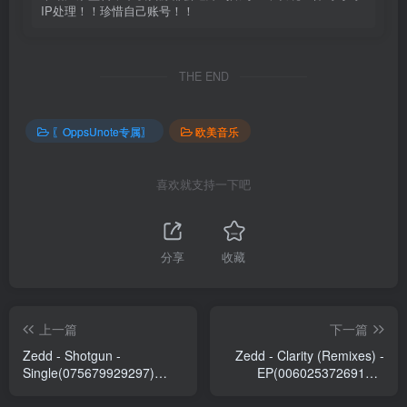
IP处理！！珍惜自己账号！！
THE END
〖OppsUnote专属〗
欧美音乐
喜欢就支持一下吧
分享
收藏
上一篇
下一篇
Zedd - Shotgun -
Zedd - Clarity (Remixes) -
Single(075679929297)
EP(00602537269150)
【16bit／44.1kHz】土耳其
【16bit／44.1kHz】土耳其
区
区