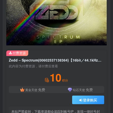
付费资源
Zedd – Spectrum(00602537138364)【16bit／44.1kHz】土耳其区
此内容为付费资源，请付费后查看
10
积分
免费
免费
黄金天使
钻石天使
登录购买
本站严禁盗转，下载资源都会追踪到账号IP，发现一律封号封