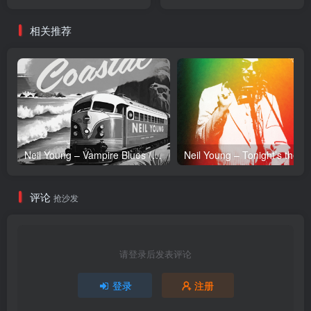
Remix] -
【16bit／44.1kHz】土耳其
Single(00602547597335)
区
相关推荐
【24bit／44.1kHz】土耳其
区
Neil Young – Vampire Blues (Live) – Single(054391239303)【24bit／96.0kHz】土耳其区
Neil Y
评论
抢沙发
请登录后发表评论
登录
注册