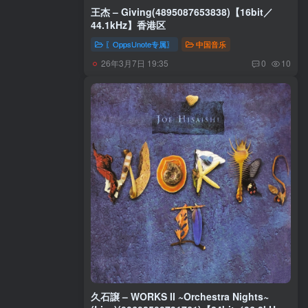
王杰 – Giving(4895087653838)【16bit／
44.1kHz】香港区
〖OppsUnote专属〗
中国音乐
26年3月7日 19:35
0
10
久石譲 – WORKS II ~Orchestra Nights~