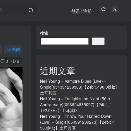
登录
注册
搜索
搜索
私信
0
6
近期文章
Neil Young – Vampire Blues (Live) –
Single(054391239303)【24bit／96.0kHz】
土耳其区
Neil Young – Tonight’s the Night (50th
Anniversary)(093624835097)【24bit／
192.0kHz】土耳其区
Neil Young – Throw Your Hatred Down
(Live) – Single(054391239273)【24bit／
96.0kHz】土耳其区