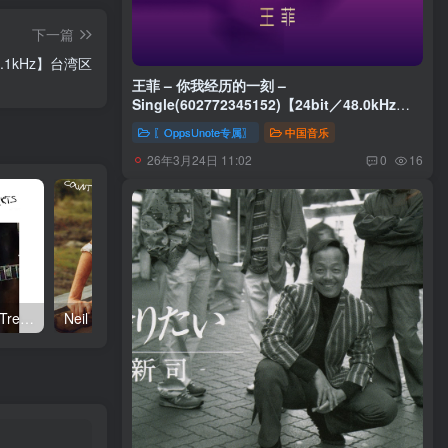
下一篇
44.1kHz】台湾区
王菲 – 你我经历的一刻 –
Single(602772345152)【24bit／48.0kHz】
台湾区
〖OppsUnote专属〗
中国音乐
26年3月24日 11:02
0
16
Neil Young – Talkin to the Trees(093624835004)【24bit／192.0kHz】土耳其区
Neil Young – Oceanside Countryside(093624833642)【24bit／192.0kHz】土耳其区