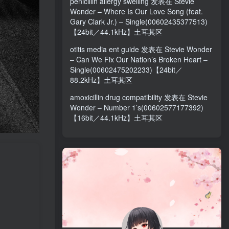
penicillin allergy swelling
发表在
Stevie
Wonder – Where Is Our Love Song (feat.
Gary Clark Jr.) – Single(00602435377513)
【24bit／44.1kHz】土耳其区
otitis media ent guide
发表在
Stevie Wonder
– Can We Fix Our Nation’s Broken Heart –
Single(00602475202233)【24bit／
88.2kHz】土耳其区
amoxicillin drug compatibility
发表在
Stevie
Wonder – Number 1’s(00602577177392)
【16bit／44.1kHz】土耳其区