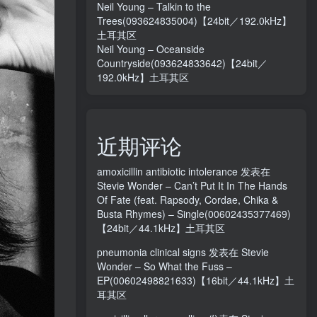
Neil Young – Talkin to the
Trees(093624835004)【24bit／192.0kHz】
土耳其区
Neil Young – Oceanside
Countryside(093624833642)【24bit／
192.0kHz】土耳其区
近期评论
amoxicillin antibiotic intolerance
发表在
Stevie Wonder – Can’t Put It In The Hands
Of Fate (feat. Rapsody, Cordae, Chika &
Busta Rhymes) – Single(00602435377469)
【24bit／44.1kHz】土耳其区
pneumonia clinical signs
发表在
Stevie
Wonder – So What the Fuss –
EP(00602498821633)【16bit／44.1kHz】土
耳其区