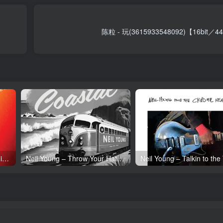
陈粒 - 玩(3615933548092)【16bit／
Neil Young – Tonight’s the Night (50th Anniversary)(093624835097)【24bit／192.0kHz】土耳其区
Neil Young – Throw Your Hatred Down (Live) – Single(054391239273)【24bit／96.0kHz】土耳其区