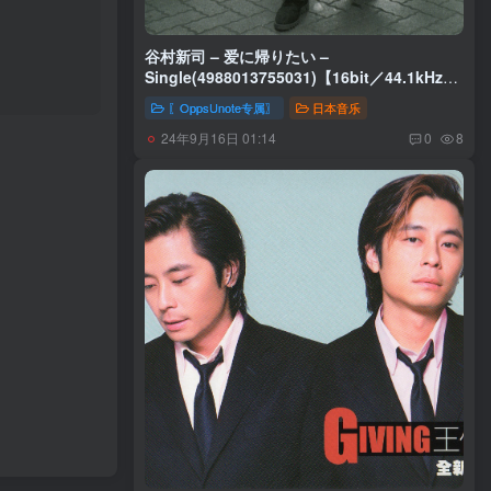
谷村新司 – 爱に帰りたい –
Single(4988013755031)【16bit／44.1kHz】
日本区
〖OppsUnote专属〗
日本音乐
24年9月16日 01:14
0
8