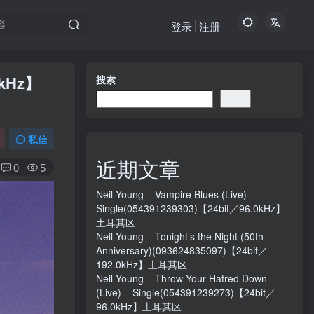
登录
注册
.0kHz】
搜索
搜索
私信
近期文章
0
5
Neil Young – Vampire Blues (Live) –
Single(054391239303)【24bit／96.0kHz】
土耳其区
Neil Young – Tonight’s the Night (50th
Anniversary)(093624835097)【24bit／
192.0kHz】土耳其区
Neil Young – Throw Your Hatred Down
(Live) – Single(054391239273)【24bit／
96.0kHz】土耳其区