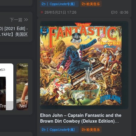
44.1kHz】土耳其区
〖OppsUnote专属〗
欧美音乐
26年5月21日 17:26
0
36
下一篇
) [2021 Edit] -
／44.1kHz】美国区
Neil Young – Talkin to the Trees(093624835004)【24bit／192.0kHz】土耳其区
Neil Young – Oceanside Countryside(093624833642)【24bit／192.0kHz】土耳其区
Elton John – Captain Fantastic and the
Brown Dirt Cowboy (Deluxe Edition)
(00602577186479)【16bit／44.1kHz】土耳
〖OppsUnote专属〗
欧美音乐
其区