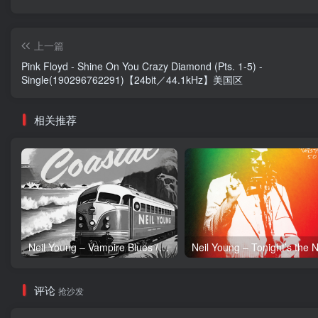
上一篇
Pink Floyd - Shine On You Crazy Diamond (Pts. 1-5) -
Single(190296762291)【24bit／44.1kHz】美国区
相关推荐
Neil Young – Vampire Blues (Live) – Single(054391239303)【24bit／96.0kHz】土耳其区
评论
抢沙发