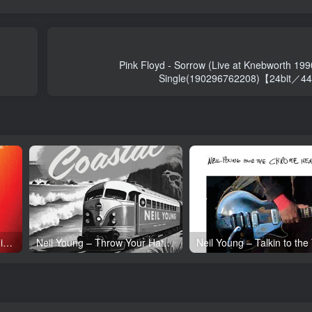
Pink Floyd - Sorrow (Live at Knebworth 1990
Single(190296762208)【24bit
Neil Young – Tonight’s the Night (50th Anniversary)(093624835097)【24bit／192.0kHz】土耳其区
Neil Young – Throw Your Hatred Down (Live) – Single(054391239273)【24bit／96.0kHz】土耳其区