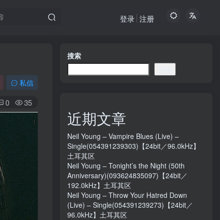
登录
注册
搜索
搜索
私信
0
35
近期文章
Neil Young – Vampire Blues (Live) –
Single(054391239303)【24bit／96.0kHz】
土耳其区
Neil Young – Tonight’s the Night (50th
Anniversary)(093624835097)【24bit／
192.0kHz】土耳其区
Neil Young – Throw Your Hatred Down
(Live) – Single(054391239273)【24bit／
96.0kHz】土耳其区