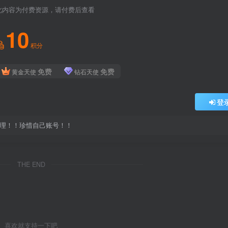
此内容为付费资源，请付费后查看
10
积分
免费
免费
黄金天使
钻石天使
登
处理！！珍惜自己账号！！
THE END
喜欢就支持一下吧