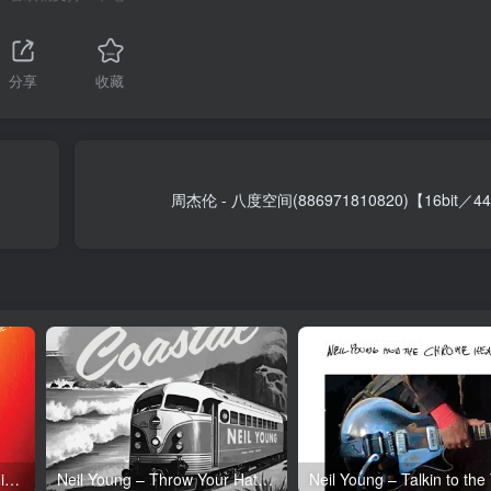
分享
收藏
周杰伦 - 八度空间(886971810820)【16bit／
Neil Young – Tonight’s the Night (50th Anniversary)(093624835097)【24bit／192.0kHz】土耳其区
Neil Young – Throw Your Hatred Down (Live) – Single(054391239273)【24bit／96.0kHz】土耳其区