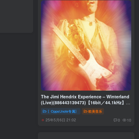
The Jimi Hendrix Experience – Winterland
(Live)(886443139473)【16bit／44.1kHz】美
国区
〖OppsUnote专属〗
欧美音乐
25年5月6日 21:02
0
10