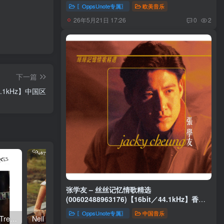
【16bit／44.1kHz】土耳其区
〖OppsUnote专属〗
欧美音乐
26年5月21日 17:26
0
2
下一篇
44.1kHz】中国区
张学友 – 丝丝记忆情歌精选
(00602488963176)【16bit／44.1kHz】香港
区
〖OppsUnote专属〗
中国音乐
Neil Young – Talkin to the Trees(093624835004)【24bit／192.0kHz】土耳其区
Neil Young – Oceanside Countryside(093624833642)【24bit／192.0kHz】土耳其区