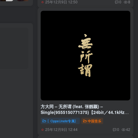
25年12月9日 12:50
0
8
方大同 – 无所谓 (feat. 张靓颖) –
Single(9555150771375)【24bit／44.1kHz】
台湾区
〖OppsUnote专属〗
中国音乐
25年12月9日 12:44
0
42