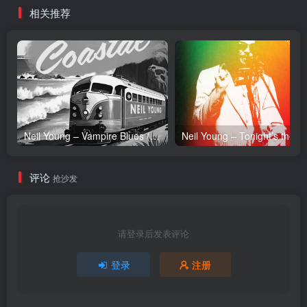
相关推荐
Neil Young – Vampire Blues (Live) – Single(054391239303)【24bit／96.0kHz】土耳其区
Neil Y
评论
抢沙发
请登录后发表评论
登录
注册