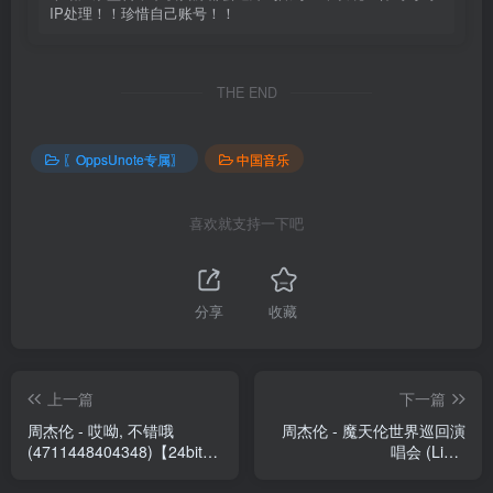
IP处理！！珍惜自己账号！！
THE END
〖OppsUnote专属〗
中国音乐
喜欢就支持一下吧
分享
收藏
上一篇
下一篇
周杰伦 - 哎呦, 不错哦
周杰伦 - 魔天伦世界巡回演
(4711448404348)【24bit／
唱会 (Live)
96.0kHz】中国区
(4711448404997)【24bit／
96.0kHz】中国区