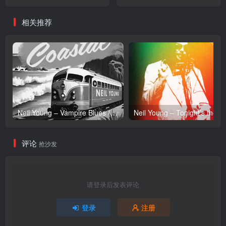
Single(196006915186)
Single(196006887230)
【24bit／48.0kHz】日本区
【24bit／48.0kHz】日本区
相关推荐
Neil Young – Vampire Blues (Live) – Single(054391239303)【24bit／96.0kHz】土耳其区
Neil Y
评论
抢沙发
请登录后发表评论
登录
注册