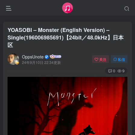
YOASOBI – Monster (English Version) –
Single(196006985691)【24bit／48.0kHz】日本
区
OppsUnote
关注
私信
24年9月10日 22:34更新
0
9