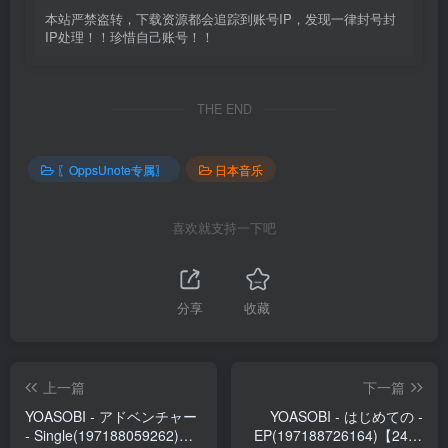
本站严禁盗转，下载资源都会追踪到账号IP，发现一律封号封
IP处理！！珍惜自己账号！！
THE END
〖OppsUnote专属〗
日本音乐
喜欢就支持一下吧
分享
收藏
上一篇
下一篇
YOASOBI - アドベンチャー
YOASOBI - はじめての -
- Single(197188059262)
EP(197188726164)【24bit