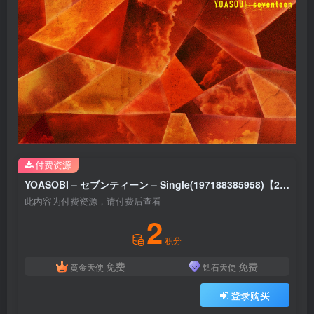
付费资源
YOASOBI – セブンティーン – Single(197188385958)【24bit／96.0kHz】日本区
此内容为付费资源，请付费后查看
2
积分
免费
免费
黄金天使
钻石天使
登录购买