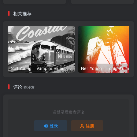
【24bit／96.0kHz】日本区
／96.0kHz】日本区
相关推荐
Neil Young – Vampire Blues (Live) – Single(054391239303)【24bit／96.0kHz】土耳其区
Neil Y
评论
抢沙发
请登录后发表评论
登录
注册