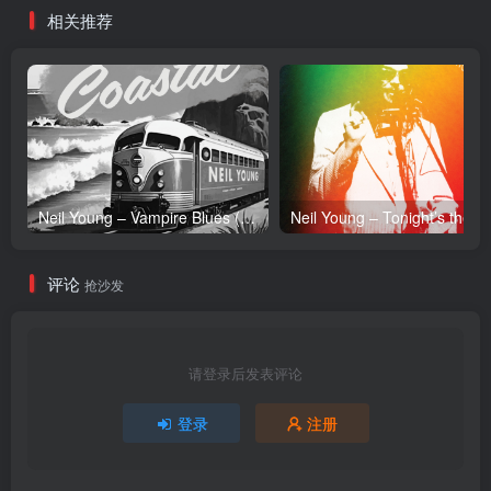
相关推荐
Neil Young – Vampire Blues (Live) – Single(054391239303)【24bit／96.0kHz】土耳其区
Neil Y
评论
抢沙发
请登录后发表评论
登录
注册