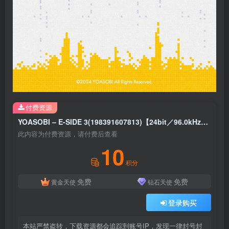
付费资源
YOASOBI – E-SIDE 3(198391607813)【24bit／96.0kHz】日本区
此内容为付费资源，请付费后查看
10
积分
免费
免费
黄金天使
钻石天使
登录购买
本站严禁盗转，下载资源都会追踪到账号IP，发现一律封号封