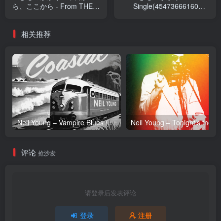
ら、ここから - From THE
Single(4547366616002)
FIRST TAKE -
【24bit／48.0kHz】日本区
Single(4547366533774)
相关推荐
【24bit／48.0kHz】日本区
Neil Young – Vampire Blues (Live) – Single(054391239303)【24bit／96.0kHz】土耳其区
Neil Y
评论
抢沙发
请登录后发表评论
登录
注册