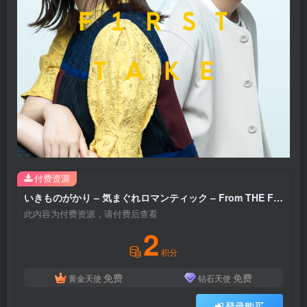
付费资源
いきものがかり – 気まぐれロマンティック – From THE FIRST TAKE – Single(4547366533767)【24bit／48.0kHz】日本区
此内容为付费资源，请付费后查看
2
积分
免费
免费
黄金天使
钻石天使
登录购买