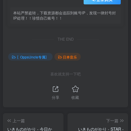
本站严禁盗转，下载资源都会追踪到账号IP，发现一律封号封
IP处理！！珍惜自己账号！！
THE END
〖OppsUnote专属〗
日本音乐
喜欢就支持一下吧
分享
收藏
上一篇
下一篇
いきものがかり - 今日か
いきものがかり - STAR -