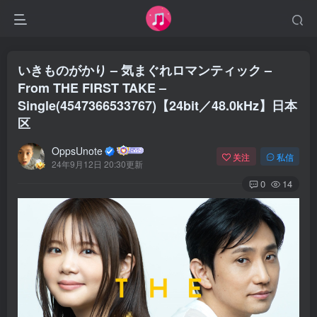
いきものがかり – 気まぐれロマンティック –
From THE FIRST TAKE –
Single(4547366533767)【24bit／48.0kHz】日本
区
OppsUnote
关注
私信
24年9月12日 20:30更新
0
14