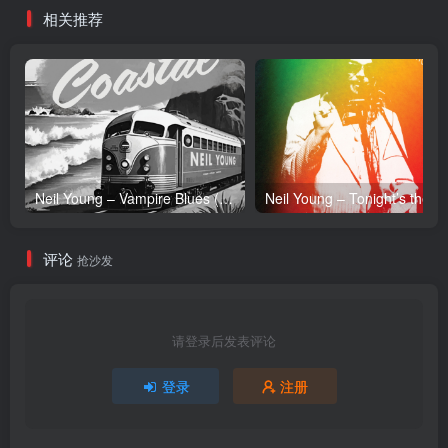
相关推荐
Neil Young – Vampire Blues (Live) – Single(054391239303)【24bit／96.0kHz】土耳其区
Neil Y
评论
抢沙发
请登录后发表评论
登录
注册