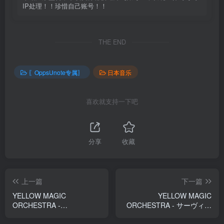
IP处理！！珍惜自己账号！！
THE END
〖OppsUnote专属〗
日本音乐
喜欢就支持一下吧
分享
收藏
上一篇
下一篇
YELLOW MAGIC
YELLOW MAGIC
ORCHESTRA -
ORCHESTRA - サーヴィス
BGM(4560427398044)
(4560427398075)【16bit／
【16bit／44.1kHz】日本区
44.1kHz】日本区