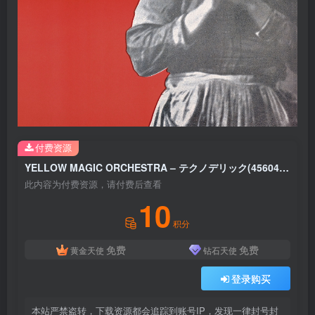
付费资源
YELLOW MAGIC ORCHESTRA – テクノデリック(4560427398051)【16bit／44.1kHz】日本区
此内容为付费资源，请付费后查看
10
积分
免费
免费
黄金天使
钻石天使
登录购买
本站严禁盗转，下载资源都会追踪到账号IP，发现一律封号封