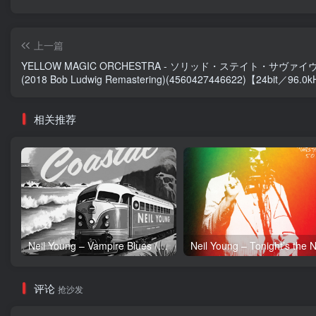
上一篇
YELLOW MAGIC ORCHESTRA - ソリッド・ステイト・サヴァイ
(2018 Bob Ludwig Remastering)(4560427446622)【24bit／96.0
日本区
相关推荐
Neil Young – Vampire Blues (Live) – Single(054391239303)【24bit／96.0kHz】土耳其区
评论
抢沙发