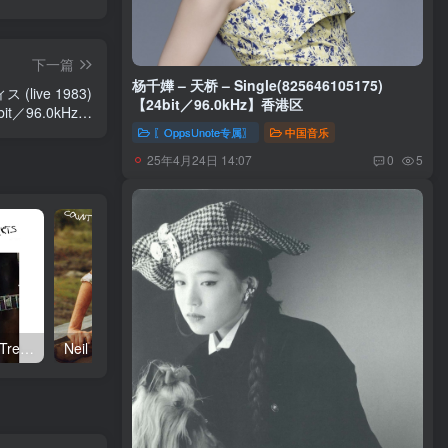
下一篇
杨千嬅 – 天桥 – Single(825646105175)
(live 1983)
【24bit／96.0kHz】香港区
4bit／96.0kHz】
日本区
〖OppsUnote专属〗
中国音乐
25年4月24日 14:07
0
5
Neil Young – Talkin to the Trees(093624835004)【24bit／192.0kHz】土耳其区
Neil Young – Oceanside Countryside(093624833642)【24bit／192.0kHz】土耳其区