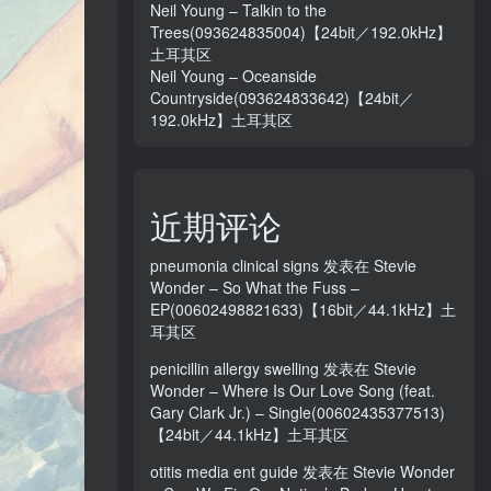
Neil Young – Talkin to the
Trees(093624835004)【24bit／192.0kHz】
土耳其区
Neil Young – Oceanside
Countryside(093624833642)【24bit／
192.0kHz】土耳其区
近期评论
pneumonia clinical signs
发表在
Stevie
Wonder – So What the Fuss –
EP(00602498821633)【16bit／44.1kHz】土
耳其区
penicillin allergy swelling
发表在
Stevie
Wonder – Where Is Our Love Song (feat.
Gary Clark Jr.) – Single(00602435377513)
【24bit／44.1kHz】土耳其区
otitis media ent guide
发表在
Stevie Wonder