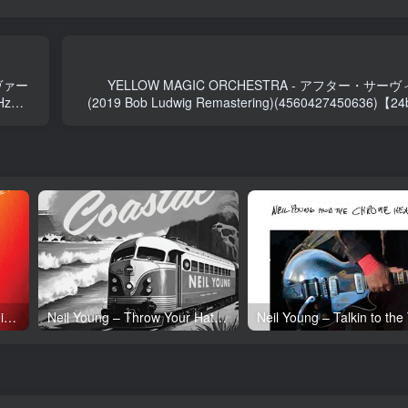
ヴァー
YELLOW MAGIC ORCHESTRA - アフター・サーヴィス 
kHz】
(2019 Bob Ludwig Remastering)(4560427450636)【2
Neil Young – Tonight’s the Night (50th Anniversary)(093624835097)【24bit／192.0kHz】土耳其区
Neil Young – Throw Your Hatred Down (Live) – Single(054391239273)【24bit／96.0kHz】土耳其区