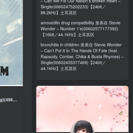
– Can We Fix Our Nation’s Broken Heart –
Single(00602475202233)【24bit／
88.2kHz】土耳其区
amoxicillin drug compatibility
发表在
Stevie
Wonder – Number 1’s(00602577177392)
【16bit／44.1kHz】土耳其区
bronchitis in children
发表在
Stevie Wonder
– Can’t Put It In The Hands Of Fate (feat.
Rapsody, Cordae, Chika & Busta Rhymes) –
Single(00602435377469)【24bit／
44.1kHz】土耳其区
YELLOW MAGIC ORCHESTRA – BGM(2019 Bob Ludwig Remastering)(4560427449371)【24bit／96.0kHz】日本区