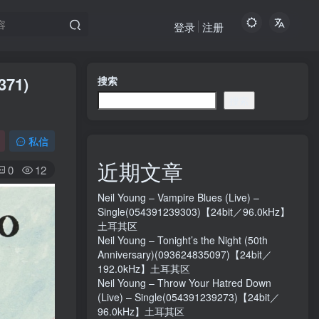
登录
注册
371)
搜索
搜索
私信
近期文章
0
12
Neil Young – Vampire Blues (Live) –
Single(054391239303)【24bit／96.0kHz】
土耳其区
Neil Young – Tonight’s the Night (50th
Anniversary)(093624835097)【24bit／
192.0kHz】土耳其区
Neil Young – Throw Your Hatred Down
(Live) – Single(054391239273)【24bit／
96.0kHz】土耳其区