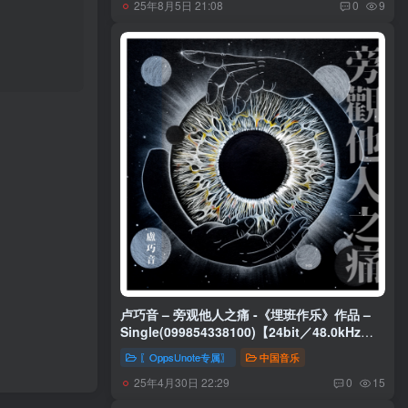
25年8月5日 21:08
0
9
卢巧音 – 旁观他人之痛 -《埋班作乐》作品 –
Single(099854338100)【24bit／48.0kHz】
香港区
〖OppsUnote专属〗
中国音乐
25年4月30日 22:29
0
15