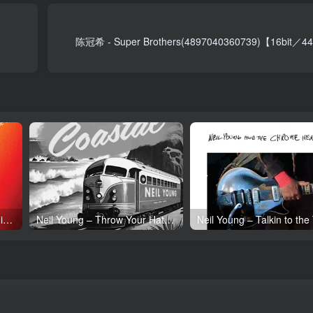
陈冠希 - Super Brothers(4897040360739)【16bit
Neil Young – Tonight’s the Night (50th Anniversary)(093624835097)【24bit／192.0kHz】土耳其区
Neil Young – Throw Your Hatred Down (Live) – Single(054391239273)【24bit／96.0kHz】土耳其区