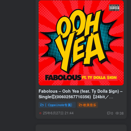
Fabolous – Ooh Yea (feat. Ty Dolla $ign) –
SingleⒺ(00602567710356)【24bit／
44.1kHz】土耳其区
〖OppsUnote专属〗
欧美音乐
25年6月27日 21:44
0
38