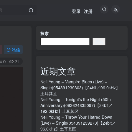
登录
注册
搜索
搜索
私信
0
21
近期文章
Neil Young – Vampire Blues (Live) –
Single(054391239303)【24bit／96.0kHz】
土耳其区
Neil Young – Tonight’s the Night (50th
Anniversary)(093624835097)【24bit／
192.0kHz】土耳其区
Neil Young – Throw Your Hatred Down
(Live) – Single(054391239273)【24bit／
96.0kHz】土耳其区