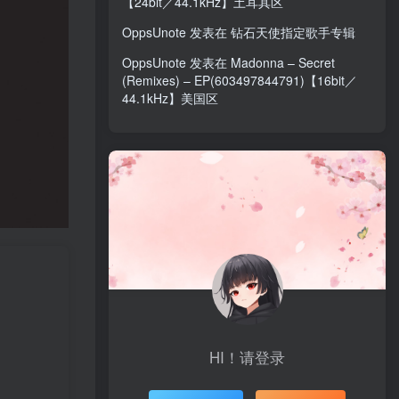
【24bit／44.1kHz】土耳其区
OppsUnote
发表在
钻石天使指定歌手专辑
OppsUnote
发表在
Madonna – Secret
(Remixes) – EP(603497844791)【16bit／
44.1kHz】美国区
HI！请登录