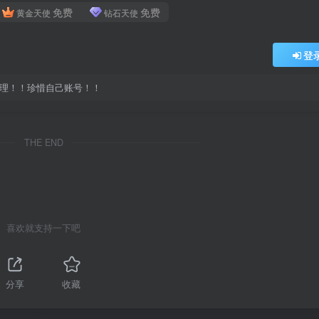
免费
免费
黄金天使
钻石天使
登
处理！！珍惜自己账号！！
THE END
喜欢就支持一下吧
分享
收藏