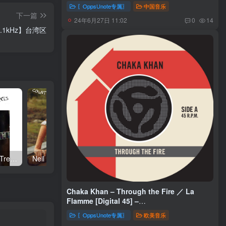
〖OppsUnote专属〗
中国音乐
下一篇
24年6月27日 11:02
0
14
／44.1kHz】台湾区
Neil Young – Talkin to the Trees(093624835004)【24bit／192.0kHz】土耳其区
Neil Young – Oceanside Countryside(093624833642)【24bit／192.0kHz】土耳其区
Chaka Khan – Through the Fire ／ La
Flamme [Digital 45] –
Single(603497957163)【16bit／44.1kHz】
〖OppsUnote专属〗
欧美音乐
土耳其区